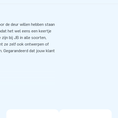
oor de deur willen hebben staan
mdat het wel eens een keertje
zijn bij JB in alle soorten,
unt ze zelf ook ontwerpen of
n. Gegarandeerd dat jouw klant
ancer blower (diameter 45 cm),
ijbestellen.