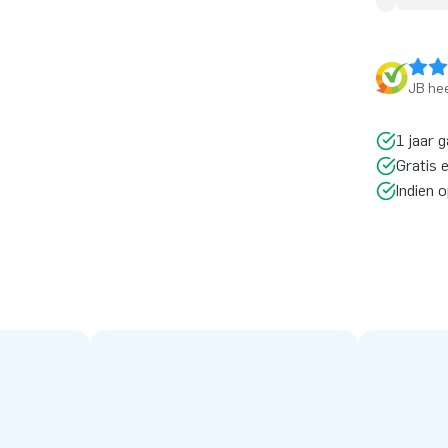
JB hee
1 jaar g
Gratis 
Indien 