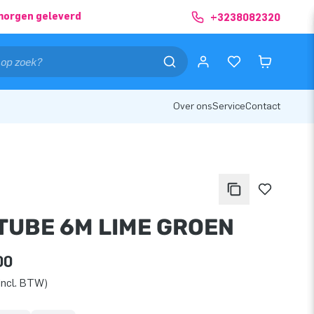
morgen geleverd
+3238082320
Over ons
Service
Contact
TUBE 6M LIME GROEN
00
incl. BTW)