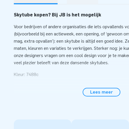
Skytube kopen? Bij JB is het mogelijk
Voor bedrijven of andere organisaties die iets opvallends v
(bijvoorbeeld bij een actieweek, een opening, of ‘gewoon o
mag, extra opvallen’): een skytube is altijd een goed idee. Ze 
maten, kleuren en variaties te verkrijgen. Sterker nog: je k
onze designers vragen om een cool design voor je te make
veel plezier beleeft van deze dansende skytubes.
Kleur: 7488c
Lees meer
Let op:
dit product wordt aangeboden exclusief een skyd
deze skydancer
blower
van 290 euro excl. BTW kun je los b