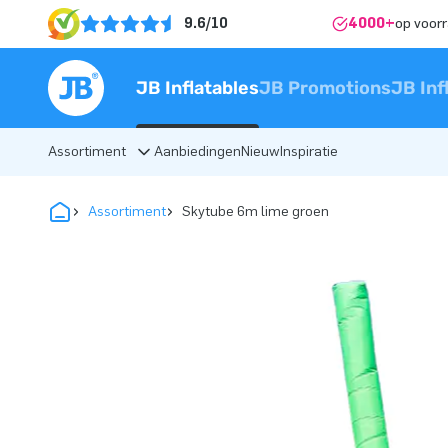
9.6/10
4000+
op voor
JB Inflatables
JB Promotions
JB Inf
Assortiment
Aanbiedingen
Nieuw
Inspiratie
Assortiment
Skytube 6m lime groen