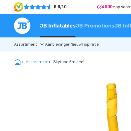
9.6/10
4000+
op voor
JB Inflatables
JB Promotions
JB Inf
Assortiment
Aanbiedingen
Nieuw
Inspiratie
Assortiment
Skytube 6m geel