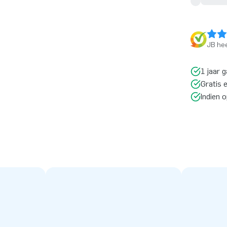
JB hee
1 jaar g
Gratis 
Indien 