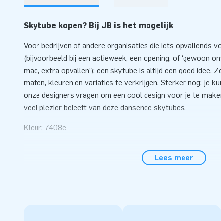
Skytube kopen? Bij JB is het mogelijk
Voor bedrijven of andere organisaties die iets opvallends v
(bijvoorbeeld bij een actieweek, een opening, of ‘gewoon o
mag, extra opvallen’): een skytube is altijd een goed idee. Ze 
maten, kleuren en variaties te verkrijgen. Sterker nog: je k
onze designers vragen om een cool design voor je te make
veel plezier beleeft van deze dansende skytubes.
Kleur: 7408c
Let op:
dit product wordt aangeboden exclusief een skyd
Lees meer
deze skydancer
blower
van 290 euro excl. BTW kun je los b