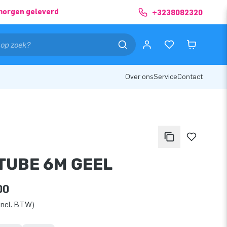
morgen geleverd
+3238082320
Over ons
Service
Contact
TUBE 6M GEEL
00
incl. BTW)