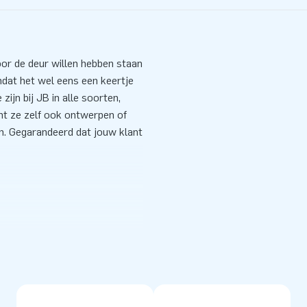
oor de deur willen hebben staan
mdat het wel eens een keertje
zijn bij JB in alle soorten,
unt ze zelf ook ontwerpen of
n. Gegarandeerd dat jouw klant
ancer blower (diameter 45 cm),
ijbestellen.