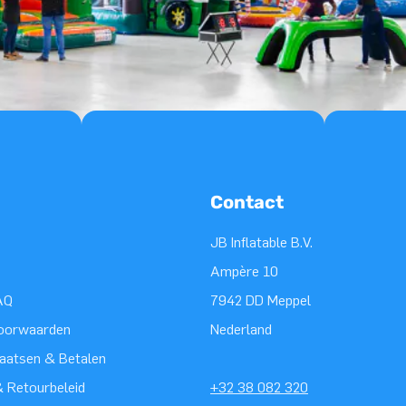
Contact
JB Inflatable B.V.
Ampère 10
AQ
7942 DD Meppel
oorwaarden
Nederland
laatsen & Betalen
 Retourbeleid
+32 38 082 320