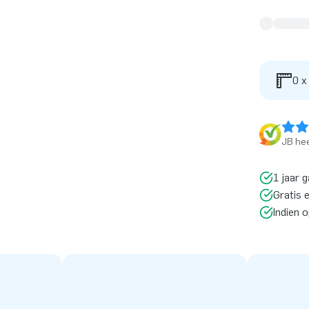
0 x
JB hee
1 jaar g
Gratis 
Indien 