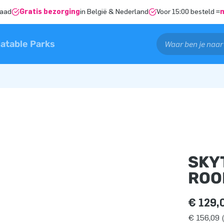
raad
Gratis bezorging
in België & Nederland
Voor 15:00 besteld =
latable Parks
SKY
ROO
€ 129,
€ 156,09 (