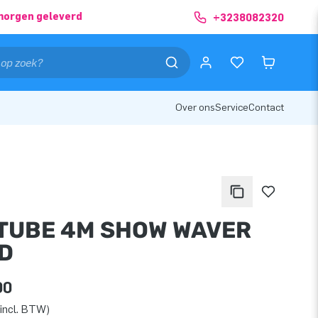
morgen geleverd
+3238082320
Over ons
Service
Contact
TUBE 4M SHOW WAVER
D
00
incl. BTW)