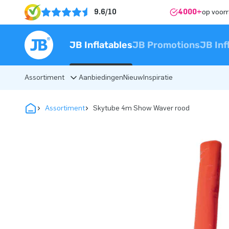
9.6/10
4000+
op voor
JB Inflatables
JB Promotions
JB Inf
Assortiment
Aanbiedingen
Nieuw
Inspiratie
Assortiment
Skytube 4m Show Waver rood