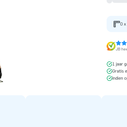
0 x
JB hee
1 jaar g
Gratis 
Indien 