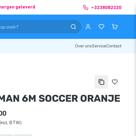
morgen geleverd
+3238082320
Over ons
Service
Contact
MAN 6M SOCCER ORANJE
00
incl. BTW)