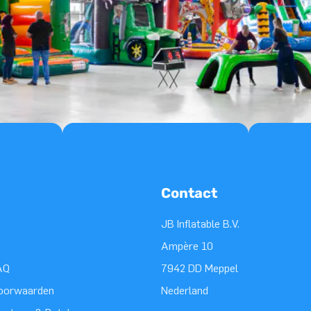
Contact
JB Inflatable B.V.
Ampère 10
AQ
7942 DD Meppel
oorwaarden
Nederland