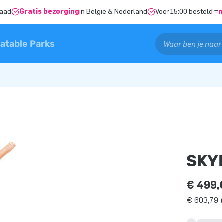
raad
Gratis bezorging
in België & Nederland
Voor 15:00 besteld =
latable Parks
SKY
€ 499,
€ 603,79 (