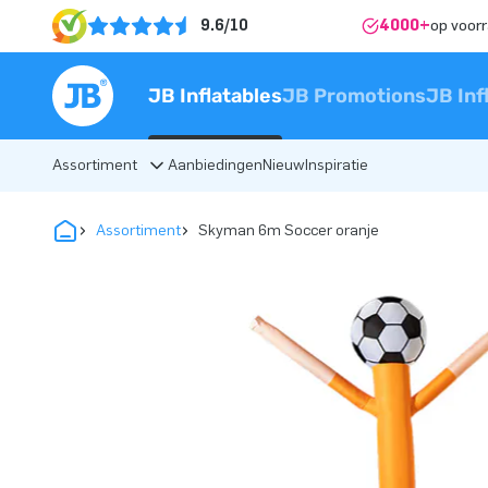
9.6/10
4000+
op voor
JB Inflatables
JB Promotions
JB Inf
Assortiment
Aanbiedingen
Nieuw
Inspiratie
Assortiment
Skyman 6m Soccer oranje