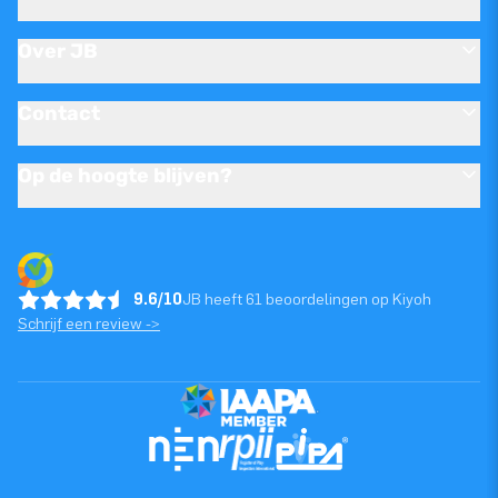
Over JB
Contact
Op de hoogte blijven?
9.6/10
JB heeft 61 beoordelingen op Kiyoh
Schrijf een review ->