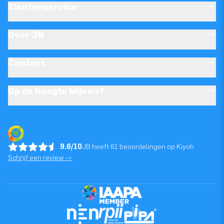
Klantenservice
Over JB
Contact
Op de hoogte blijven?
9.6/10
JB heeft 61 beoordelingen op Kiyoh
Schrijf een review ->