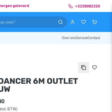
morgen geleverd
+3238082320
Over ons
Service
Contact
DANCER 6M OUTLET
UW
00
incl. BTW)