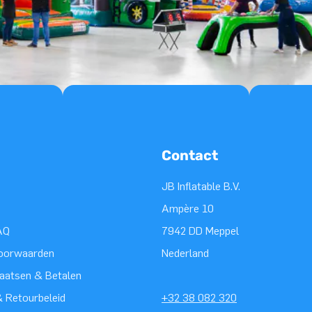
Contact
JB Inflatable B.V.
Ampère 10
AQ
7942 DD Meppel
oorwaarden
Nederland
laatsen & Betalen
 Retourbeleid
+32 38 082 320