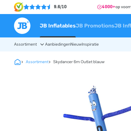
9.6/10
4000+
op voor
JB Inflatables
JB Promotions
JB Inf
Assortiment
Aanbiedingen
Nieuw
Inspiratie
Assortiment
Skydancer 6m Outlet blauw