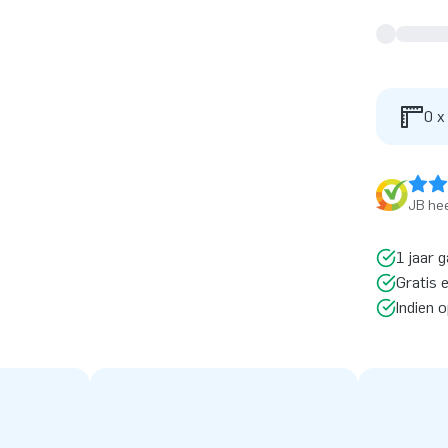
0 x
JB hee
1 jaar g
Gratis 
Indien 