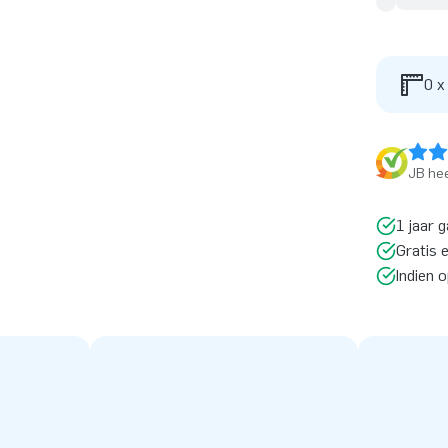
0 x
JB hee
1 jaar g
Gratis 
Indien 