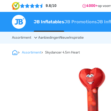
9.6/10
4000+
op voor
JB Inflatables
JB Promotions
JB Inf
Assortiment
Aanbiedingen
Nieuw
Inspiratie
Assortiment
Skydancer 4.5m Heart