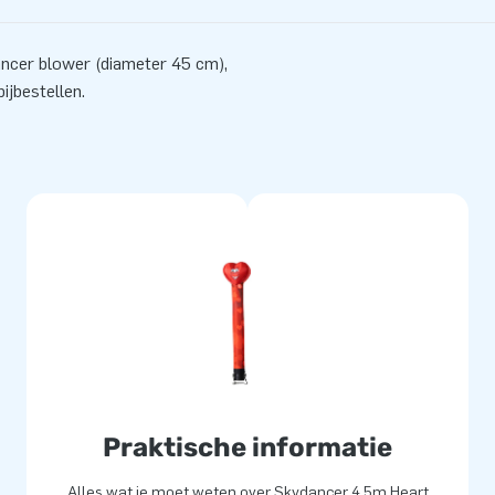
ancer blower (diameter 45 cm),
ijbestellen.
Praktische informatie
Alles wat je moet weten over Skydancer 4.5m Heart