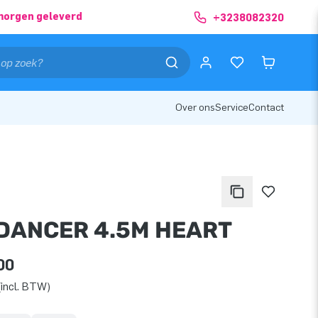
morgen geleverd
+3238082320
Over ons
Service
Contact
DANCER 4.5M HEART
00
incl. BTW)