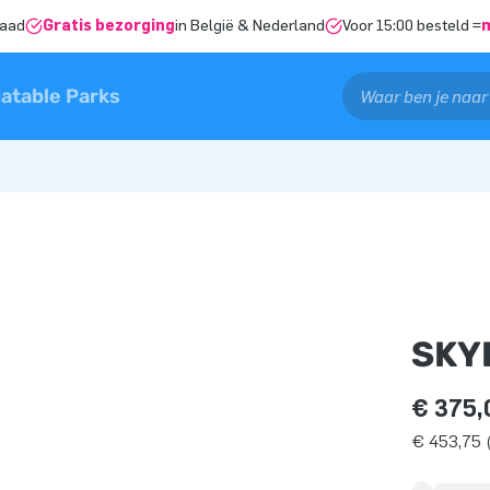
raad
Gratis bezorging
in België & Nederland
Voor 15:00 besteld =
latable Parks
SKY
€ 375,
€ 453,75 (