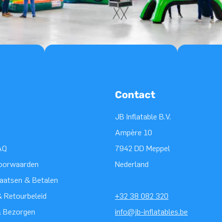
Contact
JB Inflatable B.V.
Ampère 10
AQ
7942 DD Meppel
oorwaarden
Nederland
laatsen & Betalen
 Retourbeleid
+32 38 082 320
& Bezorgen
info@jb-inflatables.be