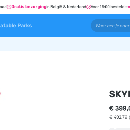
raad
Gratis bezorging
in België & Nederland
Voor 15:00 besteld =
latable Parks
SKY
€ 399,
€ 482,79 (