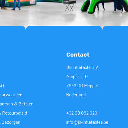
Contact
JB Inflatable B.V.
Ampère 10
AQ
7942 DD Meppel
oorwaarden
Nederland
laatsen & Betalen
 Retourbeleid
+32 38 082 320
& Bezorgen
info@jb-inflatables.be