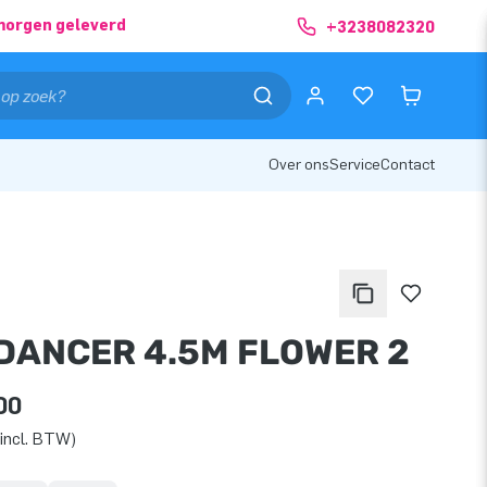
morgen geleverd
+3238082320
Over ons
Service
Contact
DANCER 4.5M FLOWER 2
00
incl. BTW)