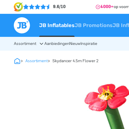
9.6/10
4000+
op voor
JB Inflatables
JB Promotions
JB Inf
Assortiment
Aanbiedingen
Nieuw
Inspiratie
Assortiment
Skydancer 4.5m Flower 2