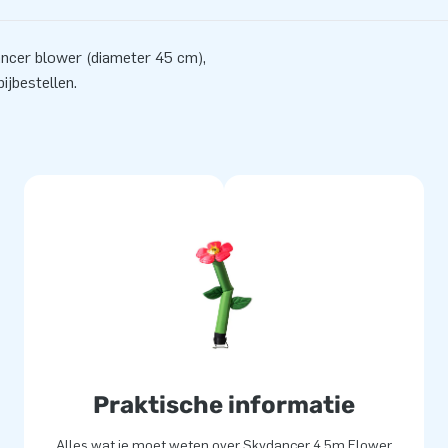
ancer blower (diameter 45 cm),
ijbestellen.
Praktische informatie
Alles wat je moet weten over Skydancer 4.5m Flower