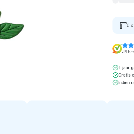
0 x
JB hee
1 jaar g
Gratis 
Indien 