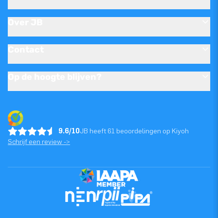
Over JB
Contact
Op de hoogte blijven?
9.6/10
JB heeft 61 beoordelingen op Kiyoh
Schrijf een review ->