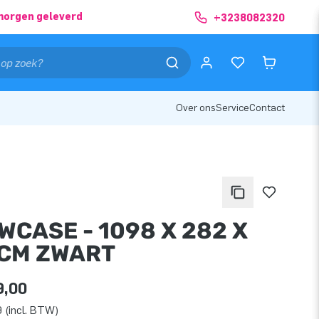
morgen geleverd
+3238082320
Over ons
Service
Contact
WCASE - 1098 X 282 X
 CM ZWART
9,00
 (incl. BTW)