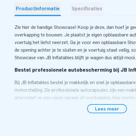
Productinformatie
Specificaties
Zie hier de handige Showcase! Koop je deze, dan hoef je ge
overkapping te bouwen. Je plaatst je eigen opblaasbare auto
voertuig het liefst neerzet. Ga je voor een opblaasbare S
de opening achter je te sluiten en je voertuig staat veilig,
Showcase van JB Inflatables blijft je wagen dus altijd mooi.
Bestel professionele autobescherming bij JB Inf
Bij JB Inflatables bestel je makkelijk en snel je opblaasbar
motorstalling. De professionele autocapsules zijn een mak
alternatief op een vaste garage of overkapping. Hoe werkt
autobescherming van JB Inflatables? Het is heel simpel: Je 
Lees meer
opblaasbare garage en sluit de beschermhoes. Kies je voo
de doorzichtige auto beschermhoes zelf nog even over je v
opblaasbare overkapping van JB Inflatables is ook geschikt
motorstalling. Zo staat je vervoersmiddel altijd veilig en dr