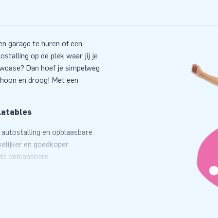
en garage te huren of een
stalling op de plek waar jij je
howcase? Dan hoef je simpelweg
 schoon en droog! Met een
latables
e autostalling en opblaasbare
kelijker en goedkoper
 de opblaasbare
parkeert je auto in de
r een Car Capsule? Dan moet je
ierwieler trekken. Een
 als camperstalling of
oog.