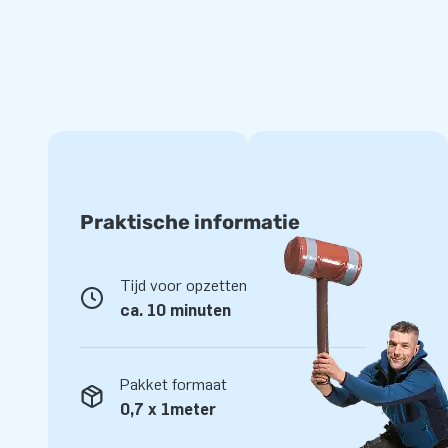
Koop Car Capsules en Bike Capsules als veilige o
De opblaasbare carstations en bikestations zijn gebruiksvrie
de Car Capsule, trekt de doorzichtige beschermhoes over he
aan en je opblaasbare opslag staat. Je luchtgarage staat al
autobescherming is stofvrij, kan tegen een stootje en laat
Capsules van JB Inflatables weet je dus zeker dat je voertui
Praktische informatie
Tijd voor opzetten
ca. 10 minuten
Pakket formaat
0,7 x 1meter