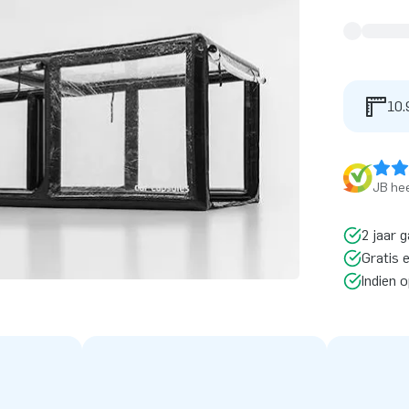
10.
JB hee
2 jaar g
Gratis 
Indien 