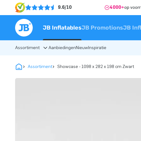
9.6/10
4000+
op voor
JB Inflatables
JB Promotions
JB Inf
Assortiment
Aanbiedingen
Nieuw
Inspiratie
Assortiment
Showcase - 1098 x 282 x 198 cm Zwart