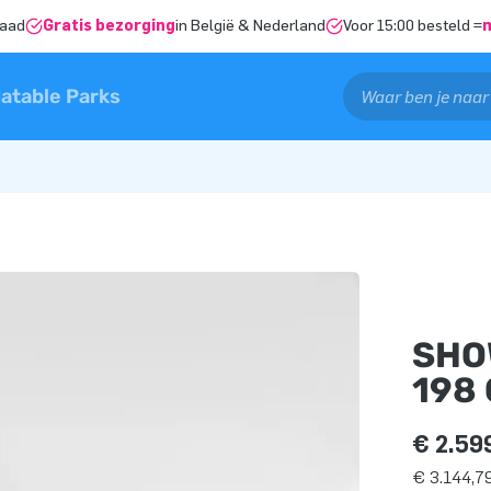
raad
Gratis bezorging
in België & Nederland
Voor 15:00 besteld =
latable Parks
SHO
198
€ 2.59
€ 3.144,79