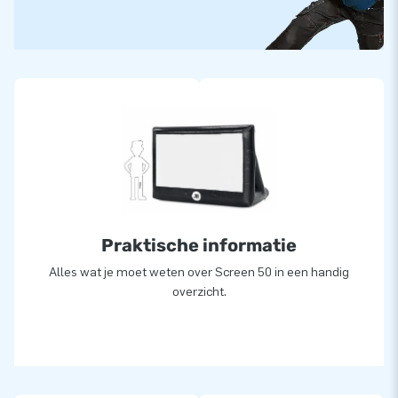
maat. Wanneer je een hartje aanklikt bij een inflatable die jij
mooi vindt, kan je deze doorgeven via een contactaanvraag
op de site van JB Inflatables. Wij kijken of jouw idee
uitgevoerd kan worden en zorgen ervoor dat jij precies koopt
en krijgt wat je in gedachten hebt. Een eigen opblaasbare
attractie, hoe vet is dat?!
Praktische informatie
Alles wat je moet weten over Screen 50 in een handig
overzicht.