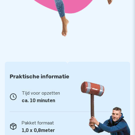
versie zoals deze Sarah ouwe taart opblaaspop, met JB
wordt elk feestje nét wat leuker!
Praktische informatie
Tijd voor opzetten
ca. 10 minuten
Pakket formaat
1,0 x 0,8meter