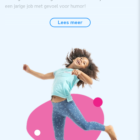
een jarige job met gevoel voor humor!
Snel opgezet, gegarandeerd lachen
Lees meer
Deze grappige Sarah opblaaspop is ideaal voor elke tuin, oprit
of feestlocatie. Je zet 'm supersnel op met de bijgeleverde
blower, haringen en touwen. Binnen een paar minuten staat
deze taart rechtop te pronken! De felle kleuren, opvallende
vorm en feestelijke details zorgen voor gegarandeerd bekijks.
Perfect voor een 50e, 60e of zelfs 70e verjaardag van een
dame die zichzelf (en haar leeftijd) niet al te serieus neemt.
JB Inflatables: jouw feest, onze pop
Bij JB Inflatables vind je opblaasfiguren voor elke jarige, elk
beroep en elke mijlpaal. Al onze producten zijn van sterke
kwaliteit, worden standaard geleverd met 5 jaar garantie én
zijn razendsnel in huis dankzij onze grote voorraad. Dus of je
nu kiest voor een klassieke Sarah of een knettergrappige