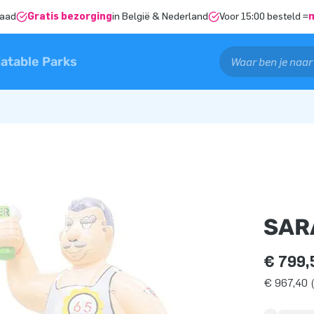
raad
Gratis bezorging
in België & Nederland
Voor 15:00 besteld =
latable Parks
SAR
€ 799,
€ 967,40 (