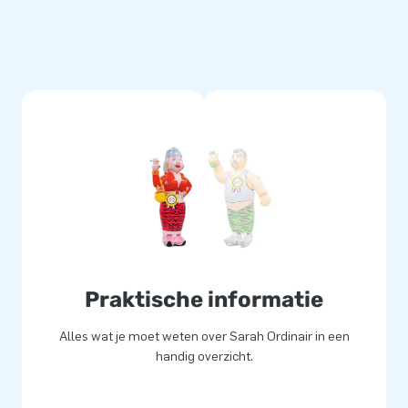
e zelf een leuk idee of wil je
ijk! Laat ons weten wat jouw
or je. Wil je deze aso Sarah
en en wij gaan ermee aan de
Praktische informatie
Alles wat je moet weten over Sarah Ordinair in een
handig overzicht.