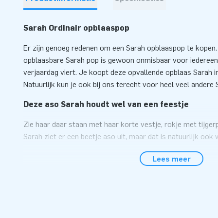
Sarah Ordinair opblaaspop
Er zijn genoeg redenen om een Sarah opblaaspop te kopen. 
opblaasbare Sarah pop is gewoon onmisbaar voor iedereen 
verjaardag viert. Je koopt deze opvallende opblaas Sarah in a
Natuurlijk kun je ook bij ons terecht voor heel veel ander
Deze aso Sarah houdt wel van een feestje
Zie haar daar staan met haar korte vestje, rokje met tijge
Sarah ziet er een beetje aso uit, maar dat is natuurlijk ook
iedereen die een familielid, maat of collega wil verrassen 
Lees meer
allesbehalve standaard is. De pop wordt geleverd met een lo
dus ook geschikt om al die andere bijzondere verjaardagen
Sarah is in nog geen 10 minuten op te zetten door 1 perso
met een handleiding, verankermateriaal, een blower om haa
om haar in te vervoeren.