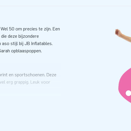
Wel 50 om precies te zijn. Een
die deze bijzondere
so stijl bij JB Inflatables.
e Sarah opblaaspoppen.
rprint en sportschoenen. Deze
 wel erg grappig. Leuk voor
met een opblaas Sarah die
s setje cijfers van 0-9 en is
 mee te vieren. De opblaasbare
on. Zij wordt compleet geleverd
r mee op te blazen en een tas