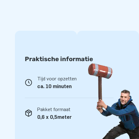
JB Inflatables: maatwerk mogelijk
Wij hebben veel Sarah en Abraham poppen op voorraad. Heb j
toch een andere kleurencombinatie: ook maatwerk is mogel
wensen zijn, dan maakt het designteam een mooi ontwerp vo
opblaaspop een persoonlijk tintje geven? Laat het ons wet
slag!
Praktische informatie
Tijd voor opzetten
ca. 10 minuten
Pakket formaat
0,6 x 0,5meter