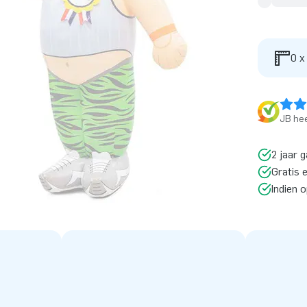
0 x
JB hee
2 jaar g
Gratis 
Indien 