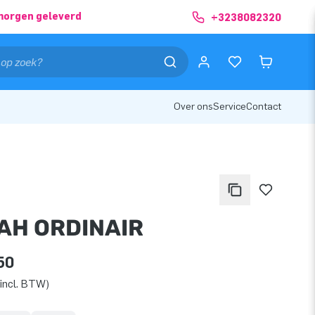
morgen geleverd
+3238082320
Over ons
Service
Contact
AH ORDINAIR
50
incl. BTW)