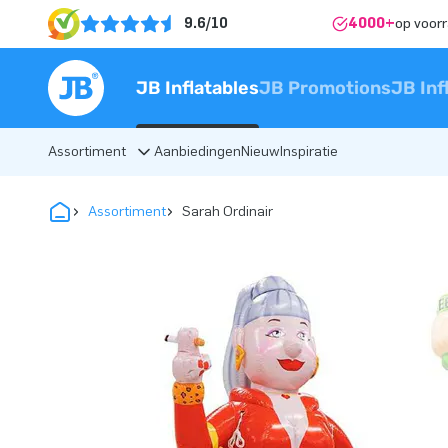
9.6/10
4000+
op voor
JB Inflatables
JB Promotions
JB Inf
Assortiment
Aanbiedingen
Nieuw
Inspiratie
Assortiment
Sarah Ordinair