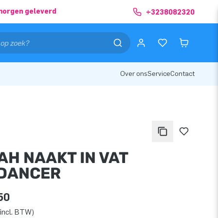
morgen geleverd
+3238082320
Over ons
Service
Contact
AH NAAKT IN VAT
DANCER
50
incl. BTW)