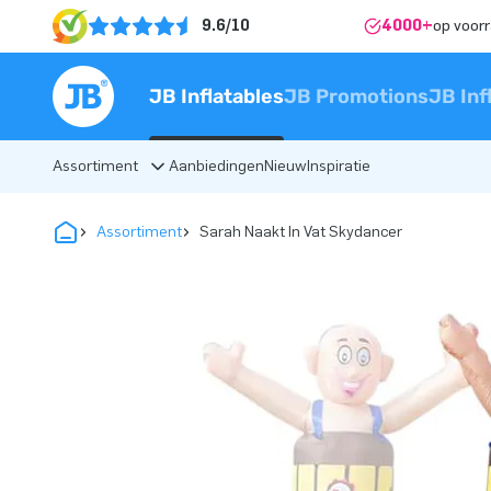
9.6/10
4000+
op voor
JB Inflatables
JB Promotions
JB Inf
Assortiment
Aanbiedingen
Nieuw
Inspiratie
Assortiment
Sarah Naakt In Vat Skydancer