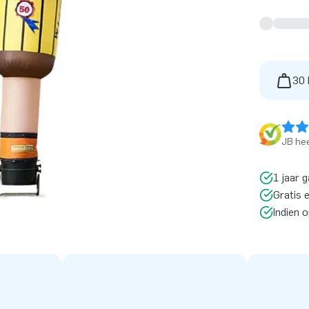
30 
JB hee
1 jaar g
Gratis 
Indien 