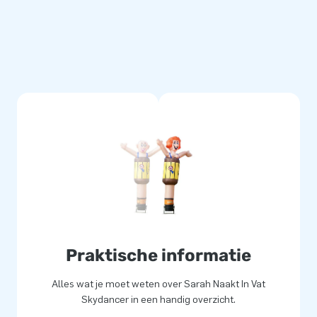
dig gestikt en zijn gemaakt
m en eenvoudig schoon te
ie. Hierdoor lever jij met dit
zorg jouw klanten de dag van
 lucht te springen.
k medewerkers leveren unieke
ekerd van onze professionele
Praktische informatie
rs of greatness’!
Alles wat je moet weten over Sarah Naakt In Vat
Skydancer in een handig overzicht.