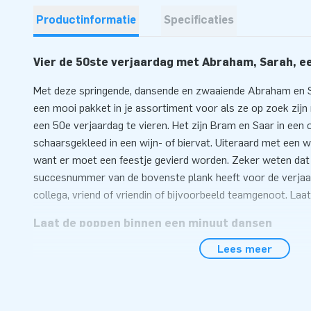
Productinformatie
Specificaties
Vier de 50ste verjaardag met Abraham, Sarah, een
Met deze springende, dansende en zwaaiende Abraham en S
een mooi pakket in je assortiment voor als ze op zoek zijn
een 50e verjaardag te vieren. Het zijn Bram en Saar in een 
schaarsgekleed in een wijn- of biervat. Uiteraard met een wij
want er moet een feestje gevierd worden. Zeker weten dat 
succesnummer van de bovenste plank heeft voor de verjaarda
collega, vriend of vriendin of bijvoorbeeld teamgenoot. Laa
Laat de poppen binnen een minuut dansen
Lees meer
Deze Abraham en Sarah zijn zeer eenvoudig op te zetten. A
op hun plek te dansen en juichen. Zo kan de verjaardag lek
er natuurlijk een duidelijke gebruiksaanwijzing bij en ook de
verankermateriaal en de blower zitten in het pakket inbegr