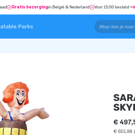
raad
Gratis bezorging
in België & Nederland
Voor 15:00 besteld =
latable Parks
SAR
SKY
€ 497,
€ 601,98 (