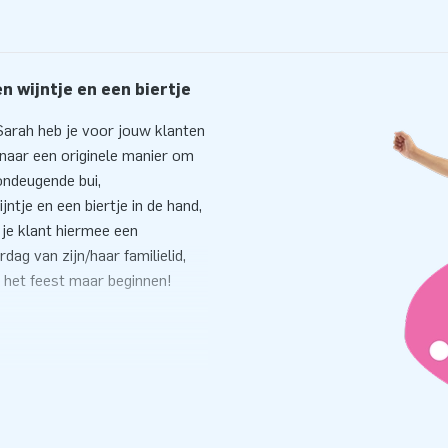
 wijntje en een biertje
arah heb je voor jouw klanten
 naar een originele manier om
ondeugende bui,
ntje en een biertje in de hand,
je klant hiermee een
g van zijn/haar familielid,
t het feest maar beginnen!
l binnen een minuut staan ze
ker snel beginnen! We leveren
 transportzak, het
epen.