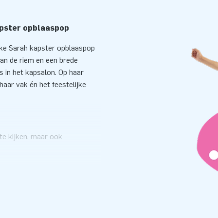
apster opblaaspop
ijke Sarah kapster opblaaspop
aan de riem en een brede
is in het kapsalon. Op haar
haar vak én het feestelijke
te kijken, maar ook
et blower, haringen en touwen
n en herkenbare details is ze
or collega’s, klanten en