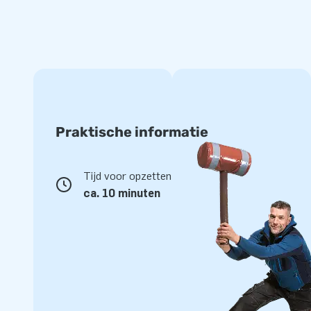
Kies je voor JB Inflatables, dan kies je voor kwaliteit, gema
opblaasbare Sarah kapster is gemaakt van stevig materiaal
garantie. Dankzij onze ruime voorraad leveren we snel en zi
feestklaar.
Praktische informatie
Tijd voor opzetten
ca. 10 minuten