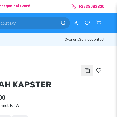
morgen geleverd
+3238082320
Over ons
Service
Contact
AH KAPSTER
00
 (incl. BTW)