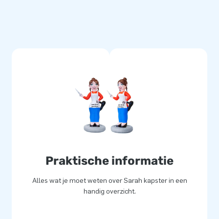
k en snelle service. Elke
 en wordt geleverd met 2 jaar
jn onze opblaasfiguren altijd
Praktische informatie
Alles wat je moet weten over Sarah kapster in een
handig overzicht.