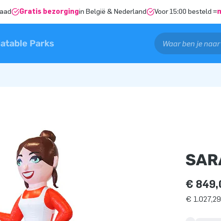
raad
Gratis bezorging
in België & Nederland
Voor 15:00 besteld =
latable Parks
SAR
€ 849,
€ 1.027,29