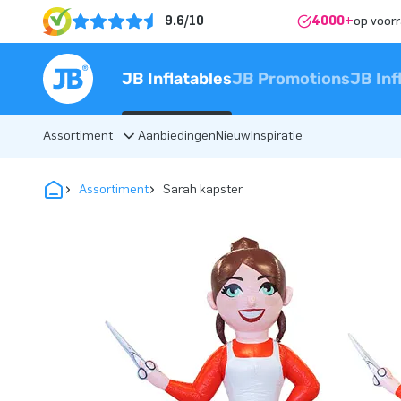
9.6/10
4000+
op voor
JB Inflatables
JB Promotions
JB Inf
Assortiment
Aanbiedingen
Nieuw
Inspiratie
Assortiment
Sarah kapster