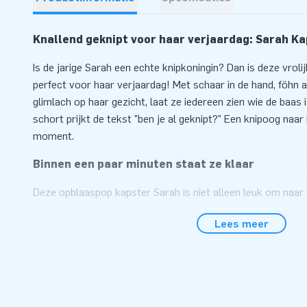
Knallend geknipt voor haar verjaardag: Sarah K
Is de jarige Sarah een echte knipkoningin? Dan is deze vrol
perfect voor haar verjaardag! Met schaar in de hand, föhn 
glimlach op haar gezicht, laat ze iedereen zien wie de baas 
schort prijkt de tekst "ben je al geknipt?" Een knipoog naar 
moment.
Binnen een paar minuten staat ze klaar
Deze opblaaspop kapster Sarah is niet alleen leuk om naar 
supermakkelijk op te zetten. Je ontvangt haar compleet m
Lees meer
dus stekker erin en feesten maar! Door haar heldere kleure
een echte blikvanger in de tuin of voor de kapsalon. Leuk vo
natuurlijk de jarige zelf!
JB Inflatables: altijd een goed geknipte keuze