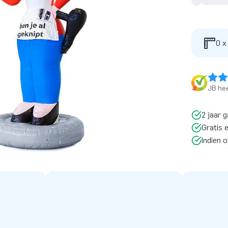
0 x
JB hee
2 jaar g
Gratis 
Indien 