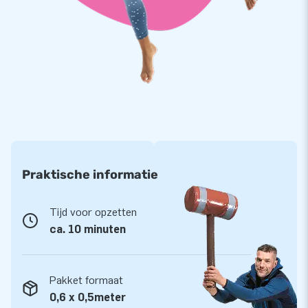
optimaal speelplezier.
Koop deze gigantische feestende Abraham en Sarah en
bezorg jouw klanten de dag van hun leven!
Meer dan 15.000 klanten kozen ook voor JB
JB laat al meer dan 15 jaar mensen wereldwijd een gat in de
lucht te springen.
Vaak letterlijk. Onze designers, ontwikkelaars en logistiek
medewerkers leveren unieke opblaasattracties op grootse
Praktische informatie
wijze! En je bent altijd verzekerd van onze professionele
service en levering. Daarom noemen ze ons ook wel
Tijd voor opzetten
‘creators of greatness’!
ca. 10 minuten
Pakket formaat
0,6 x 0,5meter