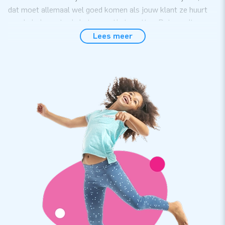
dat moet allemaal wel goed komen als jouw klant ze huurt
om de jarige extra in het zonnetje te zetten. Dat wordt
gegarandeerd gezellig, in tropische sferen.
Lees meer
Abraham en Sarah staan er in een mum van tijd
Geen donderwolkjes bij jouw klant: deze poppen staan in een
mum van tijd klaar. Ondanks dat ze liefst 4 meter hoog zijn,
zijn ze nog geen 5 minuten opgezet. Zeker als dat gebeurt
met de meegeleverde handleiding. Ook bij dit pakket:
verankermateriaal, een blower en een transportzak.
Topkwaliteit met 2 jaar garantie
De poppen van JB-inflatables zijn gemaakt van sterk, hoge
kwaliteit PVC, dat we op meerdere punten verstevigen.
Bovendien zijn ze meervoudig gestikt. Dat maakt ze
duurzaam en eenvoudig schoon te houden. We bieden je op de
poppen zonder meer 2 jaar garantie. Je levert hiermee