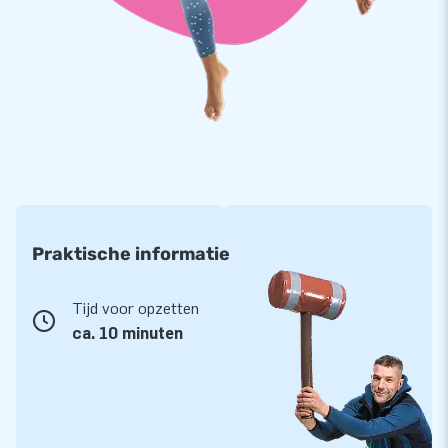
we ook in ons assortiment hebben. Ze zijn op meerdere
punten verstevigd en meervoudig gestikt en eenvoudig
schoon te houden. We bieden je op de poppen 5 jaar garantie.
Want we willen je graag optimaal speelplezier bieden.
Koop deze gigantische Plus-size Abraham en Sarah en
bezorg jouw klanten een fijne feestdag!
Wereldwijde fans van JB-inflatables
Praktische informatie
JB-inflatables heeft wereldwijd gebruikers, die al meer dan 15
jaar vaak letterlijk een gat in de lucht te springen. Met onze
designers, ontwikkelaars en logistiek medewerkers leveren
Tijd voor opzetten
we je unieke opblaasattracties! En onze klanten zijn altijd
ca. 10 minuten
verzekerd van professionele service en levering. Daarom
noemen ze ons ook wel ‘creators of greatness’!
Sarah Art. 04.010.100.020