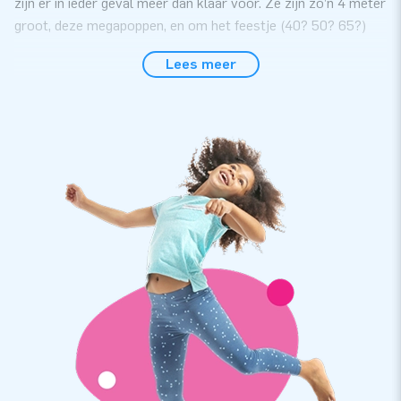
zijn er in ieder geval meer dan klaar voor. Ze zijn zo’n 4 meter
groot, deze megapoppen, en om het feestje (40? 50? 65?)
compleet te maken, hebben ze alvast een drankje
Lees meer
ingeschonken. Dat komt goed!
Een fluitje van een cent met opzetten
Je zet deze megagrote opblaasbare poppen binnen de
kortste keren op hun plek. Ze wegen nog geen 10 kilo per
stuk, dus ze zijn ook alleen zeer eenvoudig neer te zetten.
Zeker met behulp van de bijgeleverde instructiehandleiding.
Ook de transportzak, het bevestigingsmateriaal en de blower
krijg je er van JB gewoon bij.
5 jaar garantie, want topkwaliteit!
Deze JB-poppen zijn gemaakt van half PVC en half nylon. Dat
maakt ze iets goedkoper dan de poppen van volledig PVC, die