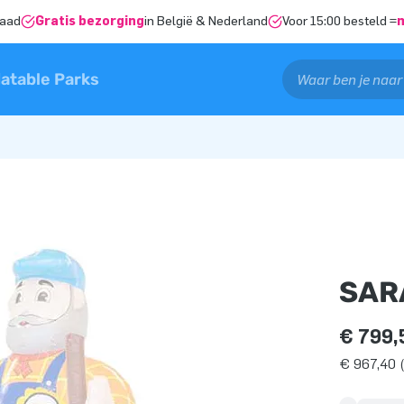
raad
Gratis bezorging
in België & Nederland
Voor 15:00 besteld =
latable Parks
SAR
€ 799,
€ 967,40 (