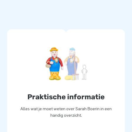
nflatables. Onze poppen zijn op
 gemaakt van sterk, hoge
 schoon te houden. Natuurlijk
kan je party niet meer stuk.
Praktische informatie
Alles wat je moet weten over Sarah Boerin in een
handig overzicht.