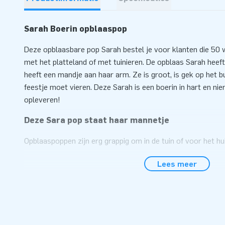
Sarah Boerin opblaaspop
Deze opblaasbare pop Sarah bestel je voor klanten die 50 w
met het platteland of met tuinieren. De opblaas Sarah heeft
heeft een mandje aan haar arm. Ze is groot, is gek op het b
feestje moet vieren. Deze Sarah is een boerin in hart en nie
opleveren!
Deze Sara pop staat haar mannetje
Opblaaspoppen zijn erg grappig om in de tuin of voor het hui
jubileum viert. Bijvoorbeeld als je 50 jaar wordt. Bij JB In
Lees meer
assortiment opblaaspoppen om een jubilaris flink mee in he
opblaasbare Sarah pop met de outfit van een boerin bijvoor
gegarandeerd opvalt!
Je inflatable Sarah bestel je natuurlijk bij JB In