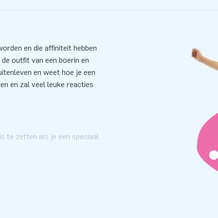
orden en die affiniteit hebben
 de outfit van een boerin en
uitenleven en weet hoe je een
ren en zal veel leuke reacties
s te zetten als je een speciaal
flatables hebben we een ruim
t zonnetje te zetten. Deze
beeld. Een superleuke pop die
flatables