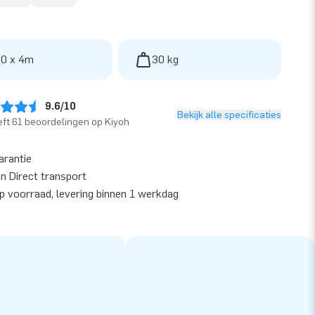
 0 x 4m
30 kg
9.6/10
Bekijk alle specificaties
ft 61 beoordelingen op Kiyoh
arantie
en Direct transport
op voorraad, levering binnen 1 werkdag