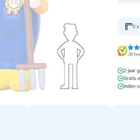
0 x
JB hee
2 jaar g
Gratis 
Indien 