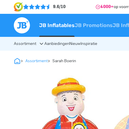
9.6/10
4000+
op voor
JB Inflatables
JB Promotions
JB Inf
Assortiment
Aanbiedingen
Nieuw
Inspiratie
Assortiment
Sarah Boerin