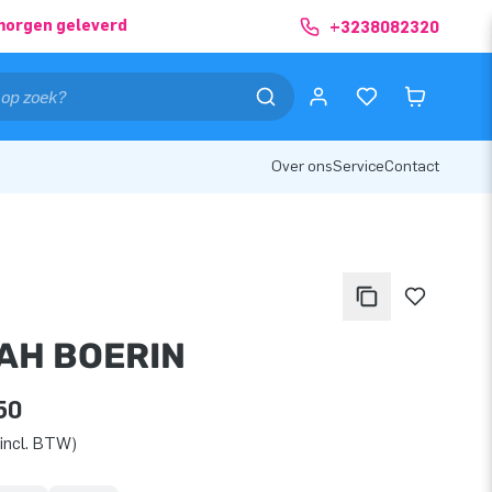
morgen geleverd
+3238082320
Over ons
Service
Contact
AH BOERIN
50
incl. BTW)