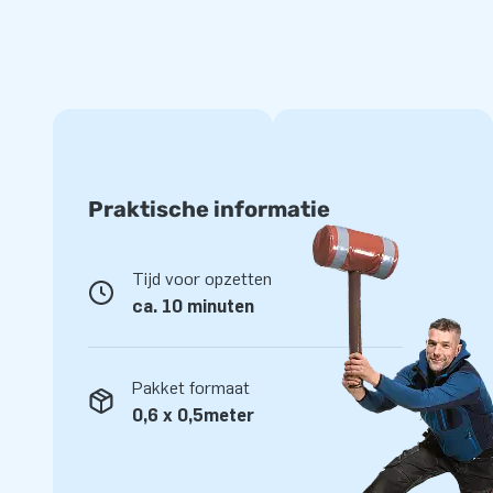
Een opblaaspop Sarah bestel je gemakkelijk en snel bij JB I
meerdere punten verstevigd en meervoudig gestikt. Ze zijn
kwaliteit PVC. Ze zijn duurzaam en ook nog eens eenvoudig
bieden we je garantie op deze pop. Met deze opblaas Sarah 
Bestel haar snel en laat het feest maar beginnen!
Praktische informatie
Tijd voor opzetten
ca. 10 minuten
Pakket formaat
0,6 x 0,5meter