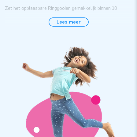
Zet het opblaasbare Ringgooien gemakkelijk binnen 10
minuten op. Het spel wordt in één deel geleverd en is
Lees meer
daardoor gemakkelijk te vervoeren. We leveren de inflatable
inclusief blower, 6 ringen, verankeringsmateriaal,
transportzak en een duidelijke handleiding. Kortom, alles
compleet voor een geweldige dag!
Duurzaam en gemakkelijk te reinigen
JB kussens zijn op meerdere punten verstevigd en
meervoudig gestikt en zijn gemaakt van sterk, hoge kwaliteit
kleurvast PVC doek. Je kunt er dus op vertrouwen dat ze
duurzaam en eenvoudig schoon te houden zijn. Het
Ringgooien spel is inclusief 5 jaar garantie. Hierdoor lever jij
met dit product jarenlang optimaal speelplezier.
Koop dit opblaasbare Ringgooien spel en bezorg jouw klanten
een competitieve en leuke dag.