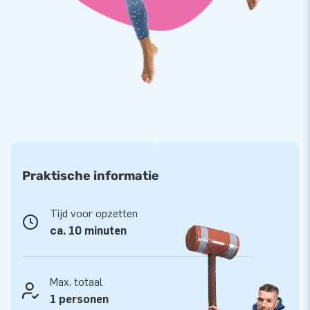
Het bewijs: meer dan 15.000 klanten kozen ook
voor JB
Weet je waarom JB al meer dan 15 jaar mensen wereldwijd
een gat in de lucht laat springen? Omdat ons team van
designers, ontwikkelaars en logistiek medewerkers unieke
opblaasattracties levert op grootse wijze! Onze klanten zijn
verzekerd van onze professionele service en levering. Zij
noemen ons ook wel ‘creators of greatness’.
Praktische informatie
Tijd voor opzetten
ca. 10 minuten
Max. totaal
1 personen