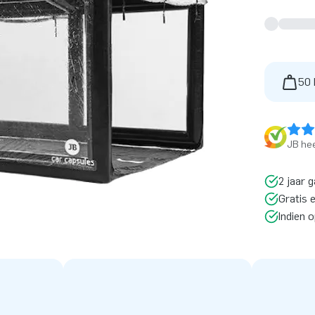
50 
JB hee
2 jaar g
Gratis 
Indien 