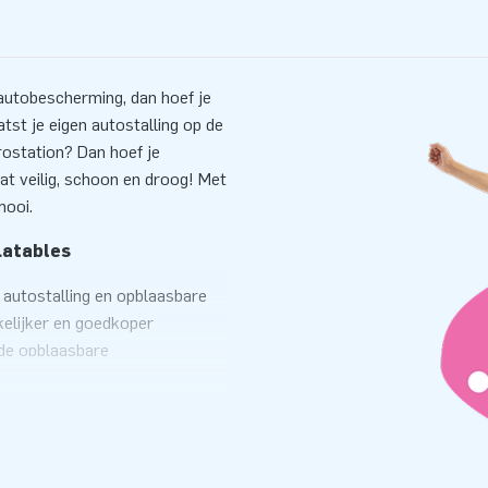
 autobescherming, dan hoef je
tst je eigen autostalling op de
Prostation? Dan hoef je
aat veilig, schoon en droog! Met
mooi.
latables
e autostalling en opblaasbare
kelijker en goedkoper
 de opblaasbare
parkeert je auto in de
r een Car Capsule? Dan moet je
ierwieler trekken. Een
 als camperstalling of
oog.