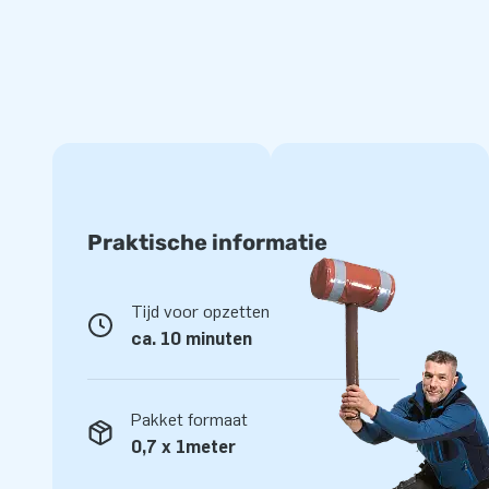
Koop Car Capsules en Bike Capsules als veilige o
De opblaasbare carstations en bikestations zijn gebruiksvrie
de Car Capsule, trekt de doorzichtige beschermhoes over he
aan en je opblaasbare opslag staat. Je luchtgarage staat al
autobescherming is stofvrij, kan tegen een stootje en laat
Capsules van JB Inflatables weet je dus zeker dat je voertui
Praktische informatie
Tijd voor opzetten
ca. 10 minuten
Pakket formaat
0,7 x 1meter