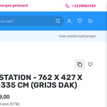
morgen geleverd
+3238082320
Over ons
Service
Contact
TATION - 762 X 427 X
335 CM (GRIJS DAK)
9,00
 (incl. BTW)