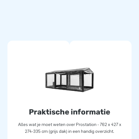
pslag voor je voertuig
ndelijk. Je parkeert je auto in
t voertuig, sluit de blower
s een huis. De
 geen water door. Met de Car
g mooi blijft.
Praktische informatie
Alles wat je moet weten over Prostation - 762 x 427 x
274-335 cm (grijs dak) in een handig overzicht.