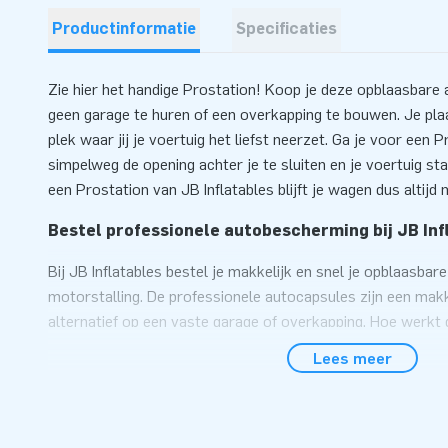
Productinformatie
Specificaties
Zie hier het handige Prostation! Koop je deze opblaasbare
geen garage te huren of een overkapping te bouwen. Je plaa
plek waar jij je voertuig het liefst neerzet. Ga je voor een 
simpelweg de opening achter je te sluiten en je voertuig st
een Prostation van JB Inflatables blijft je wagen dus altijd 
Bestel professionele autobescherming bij JB Inf
Bij JB Inflatables bestel je makkelijk en snel je opblaasbar
motorstalling. De professionele autocapsules zijn een mak
alternatief op een vaste garage of overkapping. Hoe werkt
autobescherming van JB Inflatables? Het is heel simpel: Je 
Lees meer
opblaasbare garage en sluit de beschermhoes. Kies je voo
de doorzichtige auto beschermhoes zelf nog even over je v
opblaasbare overkapping van JB Inflatables is ook geschikt
motorstalling. Zo staat je vervoersmiddel altijd veilig en dr