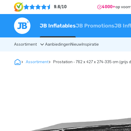
9.6/10
4000+
op voor
JB Inflatables
JB Promotions
JB Inf
Assortiment
Aanbiedingen
Nieuw
Inspiratie
Assortiment
Prostation - 762 x 427 x 274-335 cm (grijs 