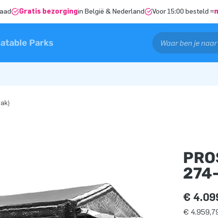
raad
Gratis bezorging
in België & Nederland
Voor 15:00 besteld =
latable Parks
dak)
PROS
274-
€ 4.09
€ 4.959,79