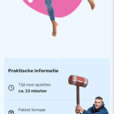
opslag voor je voertuig
De opblaasbare carstations en bikestations zijn
gebruiksvriendelijk. Je parkeert je auto in de Car Capsule,
trekt de doorzichtige beschermhoes over het voertuig, sluit
de blower aan en je opblaasbare opslag staat. Je luchtgarage
staat als een huis. De autobescherming is stofvrij, kan tegen
een stootje en laat geen water door. Met de Car Capsules
van JB Inflatables weet je dus zeker dat je voertuig mooi
blijft.
Praktische informatie
Tijd voor opzetten
ca. 10 minuten
Pakket formaat