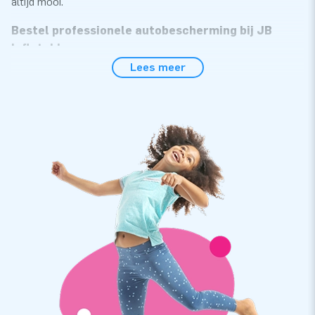
altijd mooi.
Bestel professionele autobescherming bij JB
Inflatables
Lees meer
Bij JB Inflatables bestel je makkelijk en snel je opblaasbare
autostalling en opblaasbare motorstalling. De professionele
autocapsules zijn een makkelijker en goedkoper alternatief
op een vaste garage of overkapping. Hoe werkt de
opblaasbare autobescherming van JB Inflatables? Het is heel
simpel: Je parkeert je auto in de opblaasbare garage en sluit
de beschermhoes. Kies je voor een Car Capsule? Dan moet je
de doorzichtige auto beschermhoes zelf nog even over je
vierwieler trekken. Een opblaasbare overkapping van JB
Inflatables is ook geschikt als camperstalling of
motorstalling. Zo staat je vervoersmiddel altijd veilig en
droog.
Koop Car Capsules en Bike Capsules als veilige