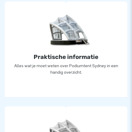
Koop deze gigantische opblaasbare replica van de Opera
House in Sydney en bezorg jouw klanten een succesvol feest
of evenement!
Meer dan 15.000 klanten voor JB
JB-inflatable laat al meer dan 15 jaar mensen wereldwijd
Praktische informatie
feesten en vieren. En dat doen we graag! Ons team
(designers, ontwikkelaars en logistiek medewerkers) levert
Alles wat je moet weten over Podiumtent Sydney in een
unieke opblaasbare objecten. En we geven altijd de
handig overzicht.
verzekering van onze professionele service en levering.
Daarom noemen ze ons ook wel ‘creators of greatness’!