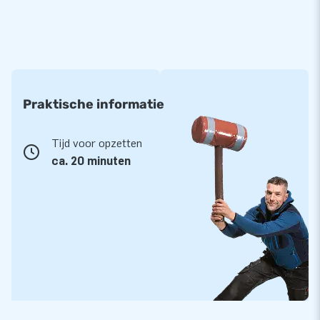
Binnen 20 minuten staat het Opera House er
De Australiërs hebben er een stuk langer over gedaan, dat
neerzetten van de Opera van Sydney. Binnen 20 minuten
staat dit exemplaar namelijk op iedere plek die je klant maar
wil. We leveren er twee uitschuifbare trappen bij en uiteraard
Praktische informatie
ook alle andere benodigdheden, zoals een handleiding en een
blower.
Tijd voor opzetten
ca. 20 minuten
2 jaar garantie op toptent
Alle podia van JB zijn op meerdere punten verstevigd en
meervoudig gestikt. Bovendien zijn ze gemaakt van sterk,
hoge kwaliteit PVC M2, dat ze brandwerend maakt. Daardoor
is het een duurzaam en eenvoudig schoon te houden podium.
We bieden je er bovendien 2 jaar garantie op. Hierdoor lever jij
met dit product jarenlang optimaal gebruikgemak.