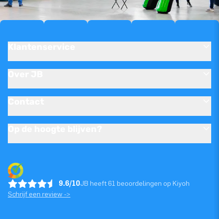
Klantenservice
Over JB
Contact
Op de hoogte blijven?
9.6/10
JB heeft 61 beoordelingen op Kiyoh
Schrijf een review ->