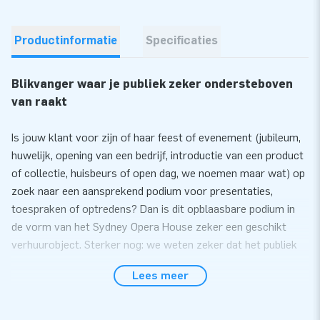
Productinformatie
Specificaties
Blikvanger waar je publiek zeker ondersteboven
van raakt
Is jouw klant voor zijn of haar feest of evenement (jubileum,
huwelijk, opening van een bedrijf, introductie van een product
of collectie, huisbeurs of open dag, we noemen maar wat) op
zoek naar een aansprekend podium voor presentaties,
toespraken of optredens? Dan is dit opblaasbare podium in
de vorm van het Sydney Opera House zeker een geschikt
verhuurobject. Sterker nog: we weten zeker dat het publiek
of de bezoekers van het feest of evenement ondersteboven
Lees meer
zullen zijn van dit gebouw van Down Under. De Opera van
Sydney spreekt immers iedereen aan!