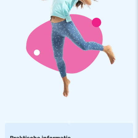
JB Inflatables: springkasteelgigant met
professionele service en levering
Al jarenlang is JB Inflatables een vertrouwde naam als het
gaat om het leveren van inflatables in alle soorten en maten.
Ons team van designers, verkopers en medewerkers op het
gebied van logistiek en service zorgt elke dag weer voor
unieke opblaasattracties en een professionele levering en
service. Wij zijn niet voor niks een toonaangevende
leverancier van inflatables. Voor je opblaasbare springkussen
ga je dus naar JB Inflatables!
Praktische informatie