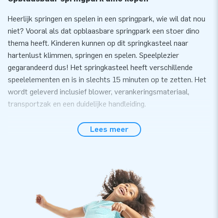
Heerlijk springen en spelen in een springpark, wie wil dat nou
niet? Vooral als dat opblaasbare springpark een stoer dino
thema heeft. Kinderen kunnen op dit springkasteel naar
hartenlust klimmen, springen en spelen. Speelplezier
gegarandeerd dus! Het springkasteel heeft verschillende
speelelementen en is in slechts 15 minuten op te zetten. Het
wordt geleverd inclusief blower, verankeringsmateriaal,
transportzak en een duidelijke handleiding.
Playzone met kwaliteit en garantie
Lees meer
Deze opblaasbare playzone is op meerdere punten verstevigd
en meervoudig gestikt. Hij is gemaakt van sterk, hoge
kwaliteit PVC en is daardoor duurzaam en eenvoudig schoon
te houden. Het springkasteel wordt natuurlijk geleverd met
garantie. Hierdoor lever jij met dit kussen jarenlang optimaal
speelplezier. Koop dit springkasteel en zorg voor heel veel
fun!