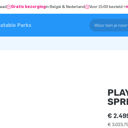
raad
Gratis bezorging
in België & Nederland
Voor 15:00 besteld =
latable Parks
PLA
SPR
€ 2.49
€ 3.023,79