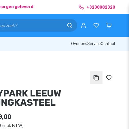
morgen geleverd
+3238082320
Over ons
Service
Contact
YPARK LEEUW
INGKASTEEL
9,00
 (incl. BTW)