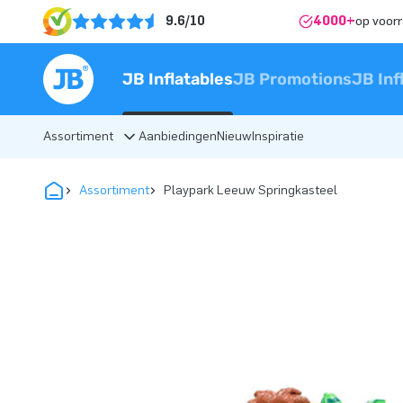
9.6/10
4000+
op voor
JB Inflatables
JB Promotions
JB Inf
Assortiment
Aanbiedingen
Nieuw
Inspiratie
Assortiment
Playpark Leeuw Springkasteel