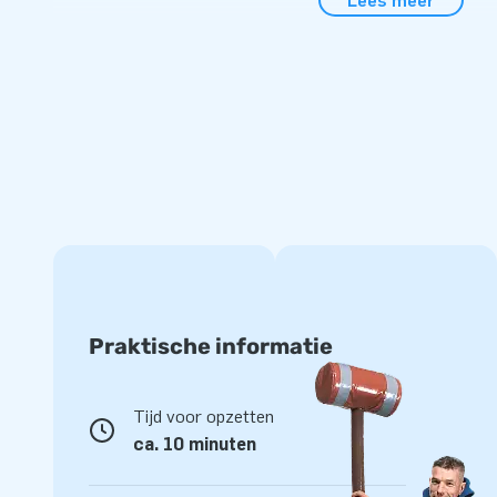
Lees meer
is gemaakt van sterk, hoge kwaliteit PVC en is daardoor 
te houden. Het springkasteel wordt natuurlijk geleverd met 
dit kussen jarenlang optimaal speelplezier. Koop dit spring
fun!
Al duizenden klanten kozen voor JB Inflatables
We zijn er trots op dat al duizenden klanten kozen om een i
schaffen. Al jarenlang laten we mensen wereldwijd een gat 
aan ons team van designers, ontwikkelaars en logistiek me
opblaasattracties die door steeds meer klanten gewaardee
met onze professionele service en levering maken ons een
van springkastelen.
Praktische informatie
Tijd voor opzetten
ca. 10 minuten