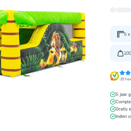
5 x
100
JB hee
5 jaar 
Comple
Gratis 
Indien 