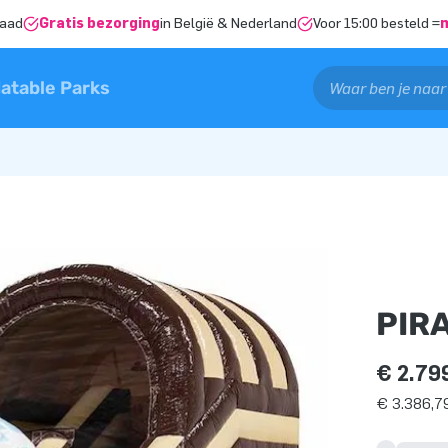
raad
Gratis bezorging
in België & Nederland
Voor 15:00 besteld =
latable Parks
PIR
€ 2.79
€ 3.386,79