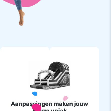
Aanpassingen maken jouw
keuze uniek