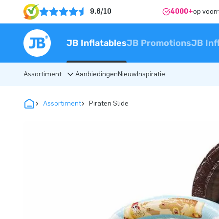
9.6/10
4000+
op voor
JB Inflatables
JB Promotions
JB Inf
Assortiment
Aanbiedingen
Nieuw
Inspiratie
Assortiment
Piraten Slide