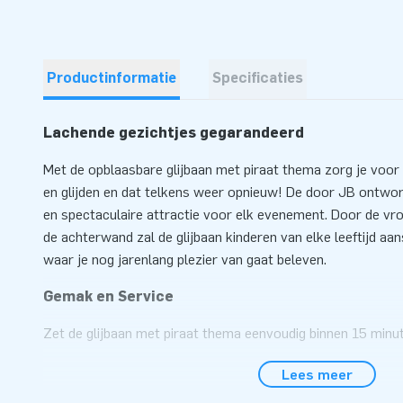
Productinformatie
Specificaties
Lachende gezichtjes gegarandeerd
Met de opblaasbare glijbaan met piraat thema zorg je voor
en glijden en dat telkens weer opnieuw! De door JB ontwor
en spectaculaire attractie voor elk evenement. Door de vrol
de achterwand zal de glijbaan kinderen van elke leeftijd aa
waar je nog jarenlang plezier van gaat beleven.
Gemak en Service
Zet de glijbaan met piraat thema eenvoudig binnen 15 minu
opblaasbare glijbaan is eenvoudig te transporteren door h
Lees meer
De glijbaan is voorzien van een vervangbaar glij- en opstapde
en super handig voor het schoonmaken. Daarnaast is de gli