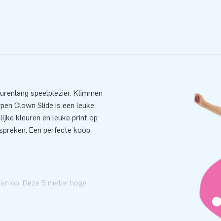
 urenlang speelplezier. Klimmen
pen Clown Slide is een leuke
ijke kleuren en leuke print op
nspreken. Een perfecte koop
ten op. Deze 5 meter hoge
et compact opgerolde formaat.
k. Ideaal in geval van slijtage
jbaan extra makkelijk op te