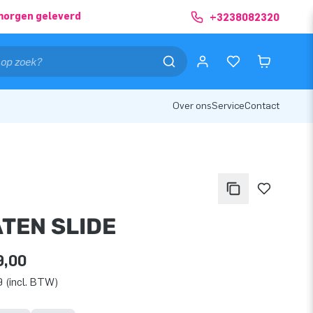
morgen geleverd
+3238082320
Over ons
Service
Contact
ATEN SLIDE
9,00
 (incl. BTW)