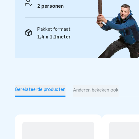
service en levering. Zij noemen ons ook wel creators of gr
2 personen
Pakket formaat
1,4 x 1,1meter
Gerelateerde producten
Anderen bekeken ook