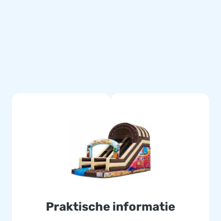
ngen, zodat de attractie snel
an met piraat thema wordt
portzak en een duidelijke
dig gestikt en zijn gemaakt
en eenvoudig schoon te houden.
e. Hierdoor lever jij met dit
n de dag van hun leven!
 lucht te springen. Vaak
tiek medewerkers leveren unieke
Praktische informatie
d van onze professionele