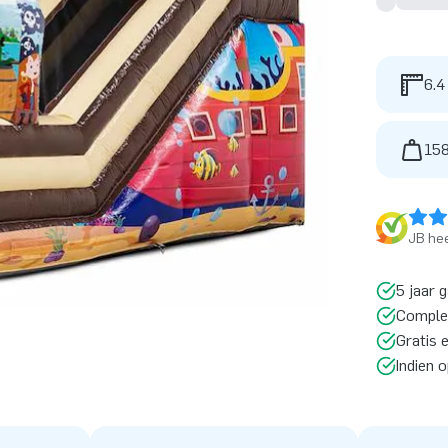
6.4
158
JB hee
5 jaar 
Comple
Gratis 
Indien 