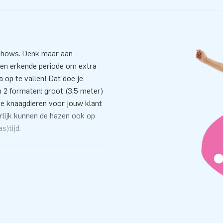
shows. Denk maar aan
een erkende periode om extra
 op te vallen! Dat doe je
 2 formaten: groot (3,5 meter)
ijke knaagdieren voor jouw klant
urlijk kunnen de hazen ook op
s)tijd.
. Binnen 5 minuten staan ze op
die we erbij leveren is dat een
latables leveren we een
 zetten erbij!