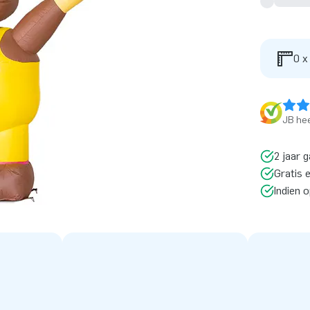
0 x
JB hee
2 jaar g
Gratis 
Indien 