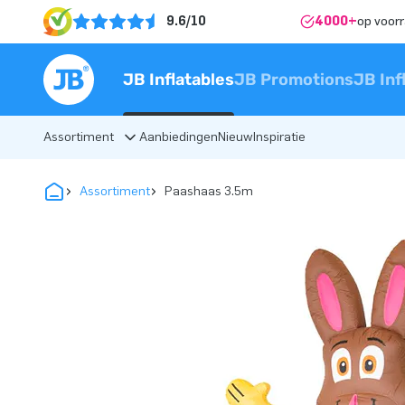
9.6/10
4000+
op voor
JB Inflatables
JB Promotions
JB Inf
Assortiment
Aanbiedingen
Nieuw
Inspiratie
Assortiment
Paashaas 3.5m