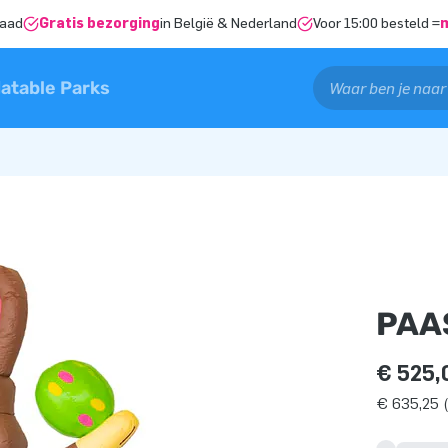
raad
Gratis bezorging
in België & Nederland
Voor 15:00 besteld =
latable Parks
PAA
€ 525,
€ 635,25 (