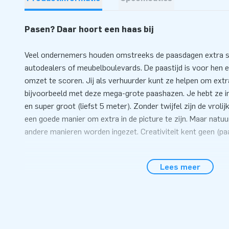
Pasen? Daar hoort een haas bij
Veel ondernemers houden omstreeks de paasdagen extra 
autodealers of meubelboulevards. De paastijd is voor hen 
omzet te scoren. Jij als verhuurder kunt ze helpen om extra
bijvoorbeeld met deze mega-grote paashazen. Je hebt ze in
en super groot (liefst 5 meter). Zonder twijfel zijn de vrol
een goede manier om extra in de picture te zijn. Maar natu
andere manieren worden ingezet. Creativiteit kent geen (paa
Binnen 5 minuten staat de haas
Lees meer
Deze opblaasbare paashazen zijn zeer eenvoudig in gebruik
de plek waar ze nodig zijn. Zeker met de gebruiksaanwijzing 
haas(t)klus. En zoals je van JB gewend bent: bij al onze inf
transportzak, een blower en materiaal om de poppen vast te