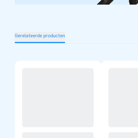
3,5m € 525,- excl. BTW
5,0m € 675,- excl. BTW
Art. 3,5m: 04.030.023.001
Art. 5,0m: 04.030.023.002
Gerelateerde producten