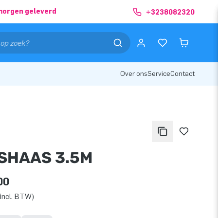
morgen geleverd
+3238082320
Over ons
Service
Contact
SHAAS 3.5M
00
incl. BTW)