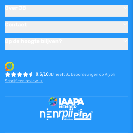
Over JB
Contact
Op de hoogte blijven?
9.6/10
JB heeft 61 beoordelingen op Kiyoh
Schrijf een review ->