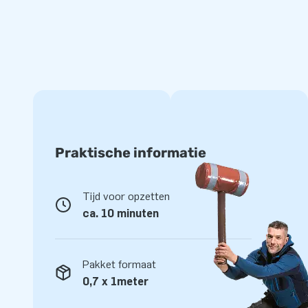
motorstalling. Zo staat je vervoersmiddel altijd veilig en dr
Koop Car Capsules en Bike Capsules als veilige o
De opblaasbare carstations en bikestations zijn gebruiksvrie
de Car Capsule, trekt de doorzichtige beschermhoes over he
aan en je opblaasbare opslag staat. De autobescherming is 
en laat geen water door. Met de Car Capsules van JB Inflat
voertuig mooi blijft.
Praktische informatie
Tijd voor opzetten
ca. 10 minuten
Pakket formaat
0,7 x 1meter