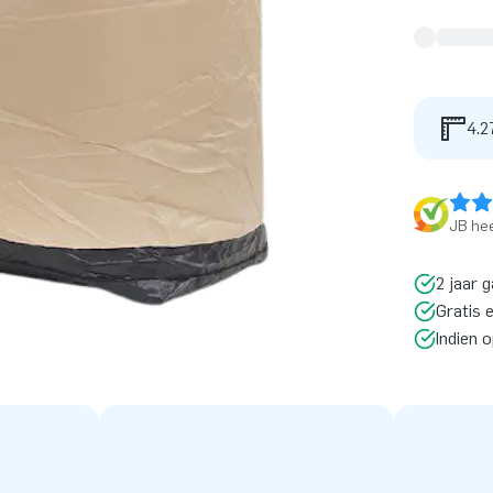
4.2
JB hee
2 jaar g
Gratis 
Indien 