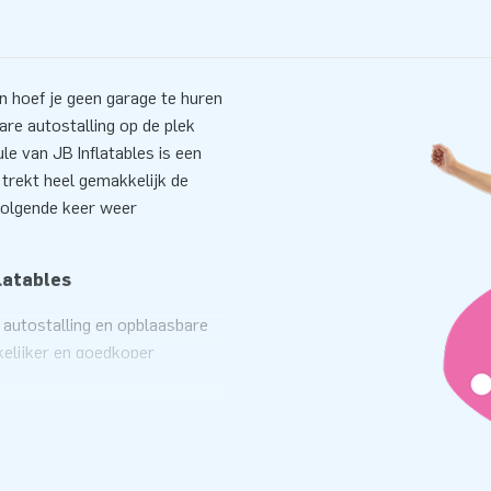
n hoef je geen garage te huren
are autostalling op de plek
ule van JB Inflatables is een
 trekt heel gemakkelijk de
volgende keer weer
latables
e autostalling en opblaasbare
kelijker en goedkoper
 de opblaasbare
parkeert je auto in de
r een Car Capsule? Dan moet je
ierwieler trekken. Een
 als camperstalling of