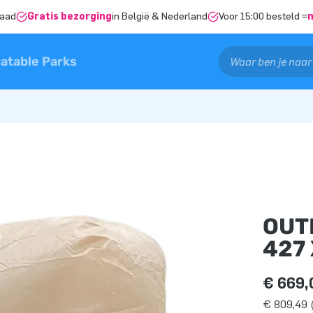
raad
Gratis bezorging
in België & Nederland
Voor 15:00 besteld =
latable Parks
OUT
427 
€ 669,
€ 809,49 (