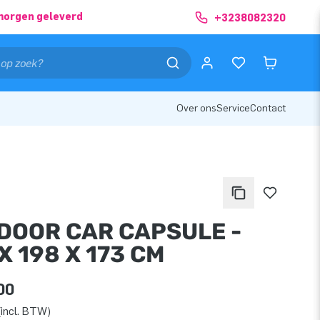
morgen geleverd
+3238082320
Over ons
Service
Contact
DOOR CAR CAPSULE -
X 198 X 173 CM
00
incl. BTW)