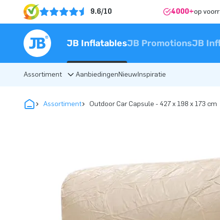
9.6/10
4000+
op voor
JB Inflatables
JB Promotions
JB Inf
Assortiment
Aanbiedingen
Nieuw
Inspiratie
Assortiment
Outdoor Car Capsule - 427 x 198 x 173 cm