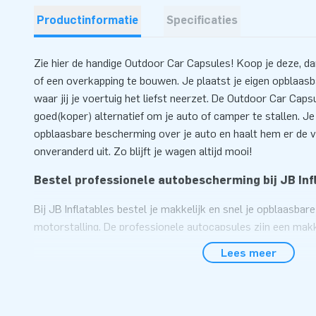
Productinformatie
Specificaties
Zie hier de handige Outdoor Car Capsules! Koop je deze, da
of een overkapping te bouwen. Je plaatst je eigen opblaasb
waar jij je voertuig het liefst neerzet. De Outdoor Car Caps
goed(koper) alternatief om je auto of camper te stallen. Je
opblaasbare bescherming over je auto en haalt hem er de 
onveranderd uit. Zo blijft je wagen altijd mooi!
Bestel professionele autobescherming bij JB Inf
Bij JB Inflatables bestel je makkelijk en snel je opblaasbar
motorstalling. De professionele autocapsules zijn een mak
alternatief op een vaste garage of overkapping. Hoe werkt
Lees meer
autobescherming van JB Inflatables? Het is heel simpel: Je 
opblaasbare garage en sluit de beschermhoes. Kies je voo
de doorzichtige auto beschermhoes zelf nog even over je v
opblaasbare overkapping van JB Inflatables is ook geschikt