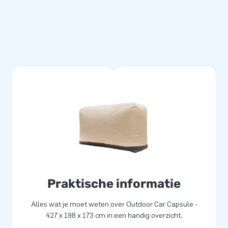
oog.
pslag voor je voertuig
ndelijk. Je parkeert je auto in
t voertuig, sluit de blower
stofvrij, kan tegen een stootje
ables weet je dus zeker dat je
Praktische informatie
Alles wat je moet weten over Outdoor Car Capsule -
427 x 198 x 173 cm in een handig overzicht.