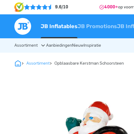
9.6/10
4000+
op voor
JB Inflatables
JB Promotions
JB Inf
Assortiment
Aanbiedingen
Nieuw
Inspiratie
Assortiment
Opblaasbare Kerstman Schoorsteen