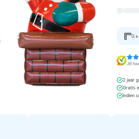
0 x
JB hee
2 jaar g
Gratis 
Indien 