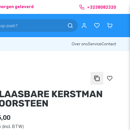
morgen geleverd
+3238082320
Over ons
Service
Contact
LAASBARE KERSTMAN
OORSTEEN
5,00
 (incl. BTW)