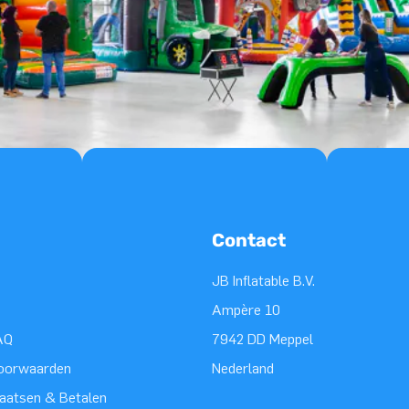
Contact
JB Inflatable B.V.
Ampère 10
AQ
7942 DD Meppel
oorwaarden
Nederland
laatsen & Betalen