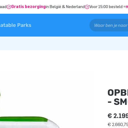
raad
Gratis bezorging
in België & Nederland
Voor 15:00 besteld =
latable Parks
OPB
- S
€ 2.19
€ 2.660,79