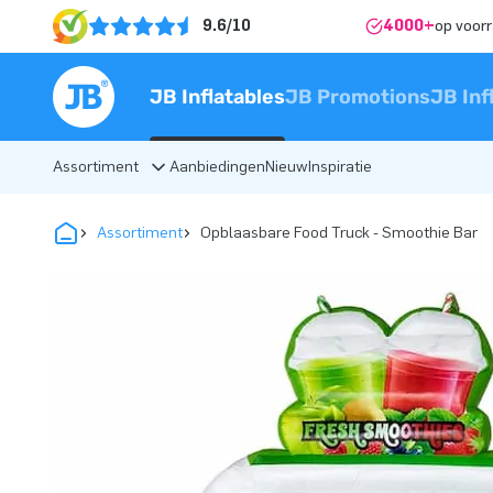
9.6/10
4000+
op voor
JB Inflatables
JB Promotions
JB Inf
Assortiment
Aanbiedingen
Nieuw
Inspiratie
Assortiment
Opblaasbare Food Truck - Smoothie Bar