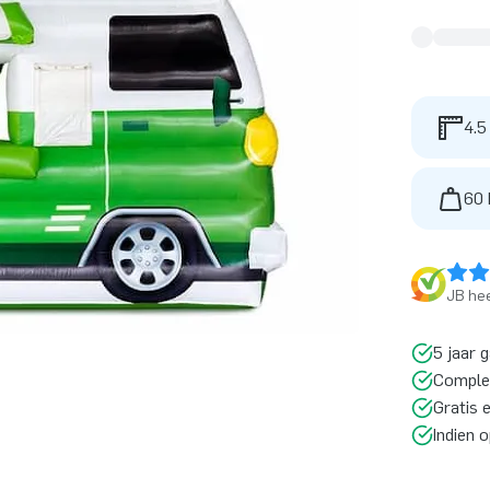
4.5
60 
JB hee
5 jaar 
Comple
Gratis 
Indien 