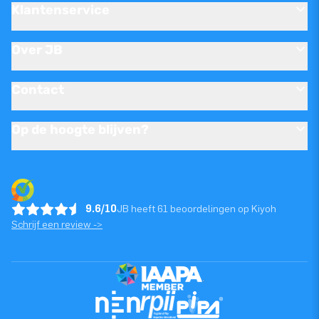
Klantenservice
Over JB
Contact
Op de hoogte blijven?
9.6/10
JB heeft 61 beoordelingen op Kiyoh
Schrijf een review ->