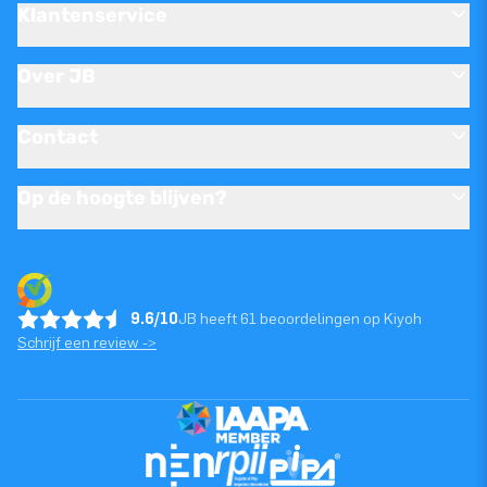
Klantenservice
Over JB
Contact
Op de hoogte blijven?
9.6/10
JB heeft 61 beoordelingen op Kiyoh
Schrijf een review ->