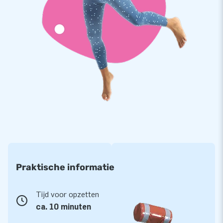
We maken gebruik van PVC doeken van 900 gram/m2 die
hoogfrequent gelast zijn, om de kwaliteit van onze producten
te garanderen. De PVC doeken hebben een handige
beschermlaag die bestand is tegen chloor en invloeden van
open water. Dit zorgt voor duurzame producten, die ook nog
eens gemakkelijk schoon te houden zijn. Je krijgt één jaar
garantie op de Nijlpaard Run met slide.
Koop de Nijlpaard stormbaan met glijbaan en bezorg jouw
zwembadgasten een geweldige dag!
JB bediende al meer dan 15.000 klanten
wereldwijd
Praktische informatie
Al ruim 15 jaar laat JB mensen een gat in de lucht springen.
Vaak letterlijk. Dat hebben we te danken aan ons vakkundige
team van designers, ontwikkelaars en logistiek medewerkers.
Tijd voor opzetten
Zij leveren keer op keer unieke opblaasattracties op grootse
ca. 10 minuten
wijze! Onze klanten kunnen vertrouwen op onze