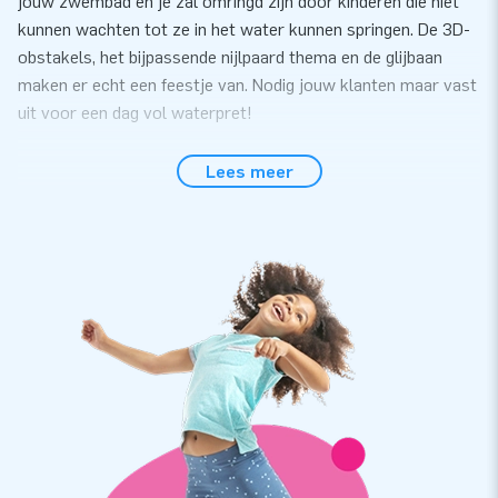
jouw zwembad en je zal omringd zijn door kinderen die niet
kunnen wachten tot ze in het water kunnen springen. De 3D-
obstakels, het bijpassende nijlpaard thema en de glijbaan
maken er echt een feestje van. Nodig jouw klanten maar vast
uit voor een dag vol waterpret!
Spelen zonder gevaar
Lees meer
JB ontwikkelt en produceert al jarenlang attracties die veilig
en voor elke speler te gebruiken zijn. Al onze waterspelen
zijn volgens de NEN-EN 15649:2009 veiligheids- en
kwaliteitsnorm gecertificeerd. Bij elke attractie ontvang je
een erkend keuringscertificaat, blower, logboek en een
duidelijke handleiding. Uiteraard heeft iedere attractie
meerdere verankerpunten, waar verankermateriaal aan
bevestigd dient te worden zodat de attractie op zijn plaats
blijft. Je ziet het: overal is aan gedacht.
JB’s hoge kwaliteitseisen