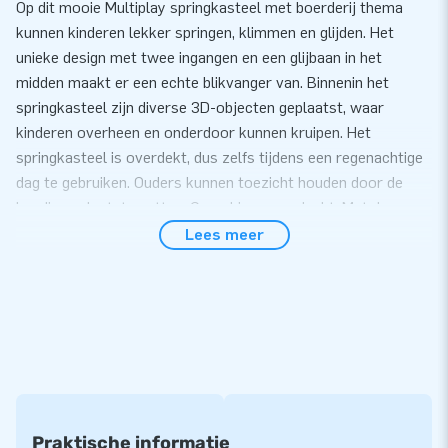
Op dit mooie Multiplay springkasteel met boerderij thema
kunnen kinderen lekker springen, klimmen en glijden. Het
unieke design met twee ingangen en een glijbaan in het
midden maakt er een echte blikvanger van. Binnenin het
springkasteel zijn diverse 3D-objecten geplaatst, waar
kinderen overheen en onderdoor kunnen kruipen. Het
springkasteel is overdekt, dus zelfs tijdens een regenachtige
dag te gebruiken. Ouders kunnen toezicht houden door de
handig geplaatste netten. Overal is aan gedacht. Met de
Multiplay Boerderij ga je kinderen een geweldige dag
Lees meer
bezorgen!
De Multiplay staat al binnen 10 minuten
Je zet deze Multiplay met boerderij thema eenvoudig binnen
10 minuten op. Of het nu tijdens een verjaardag, jubileum of
ander feestelijk evenement is. De Multiplay XXL wordt
compact in één deel geleverd en is daardoor gemakkelijk te
vervoeren naar de plaats van bestemming. Het
Praktische informatie