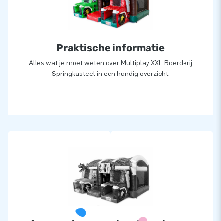
JB laat al meer dan 15 jaar mensen wereldwijd een gat in de
lucht springen. Ja, vaak letterlijk. Ons team van designers,
ontwikkelaars en logistiek medewerkers leveren unieke
Praktische informatie
opblaasattracties op grootse wijze! Klanten zijn bovendien
verzekerd van onze professionele service en levering. We
Alles wat je moet weten over Multiplay XXL Boerderij
worden daarom ook wel ‘creators of greatness’ genoemd.
Springkasteel in een handig overzicht.