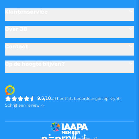
Klantenservice
Over JB
Contact
Op de hoogte blijven?
9.6/10
JB heeft 61 beoordelingen op Kiyoh
Schrijf een review ->