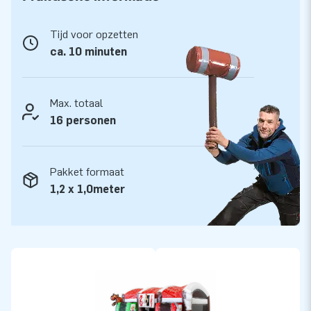
springkasteel wordt geleverd inclusief blower,
verankeringsmateriaal, transportzak en een duidelijke
Tijd voor opzetten
gebruikershandleiding. Zo heb jij alles bij elkaar voor een
ca. 10 minuten
mooie beleving.
Maar liefst 5 jaar garantie
Max. totaal
JB kussens zijn op meerdere punten verstevigd en
16 personen
meervoudig gestikt en zijn gemaakt van sterk, hoge kwaliteit
PVC. Ze zijn daardoor duurzaam en ook nog eens eenvoudig
Pakket formaat
schoon te houden. Op dit Multiplay springkasteel krijg je maar
1,2 x 1,0meter
liefst 5 jaar garantie, omdat wij vertrouwen op onze
producten. Hierdoor lever jij met dit kussen jarenlang
optimaal speelplezier.
Koop de Multiplay XXL Boerderij en bezorg jouw klanten een
onvergetelijke dag.
Verzekerd van professionele service en levering