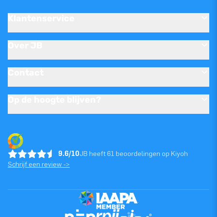
Klantenservice
Over JB
Contact
Op de hoogte blijven?
9.6/10
JB heeft 61 beoordelingen op Kiyoh
Schrijf een review ->