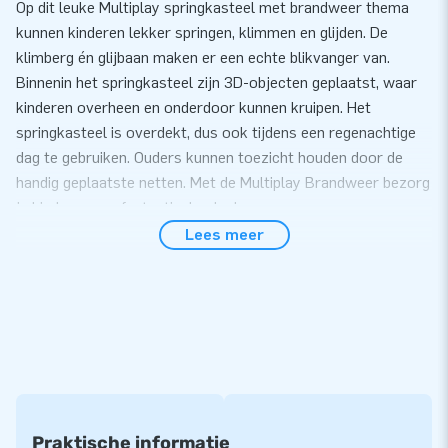
Op dit leuke Multiplay springkasteel met brandweer thema
kunnen kinderen lekker springen, klimmen en glijden. De
klimberg én glijbaan maken er een echte blikvanger van.
Binnenin het springkasteel zijn 3D-objecten geplaatst, waar
kinderen overheen en onderdoor kunnen kruipen. Het
springkasteel is overdekt, dus ook tijdens een regenachtige
dag te gebruiken. Ouders kunnen toezicht houden door de
handig geplaatste netten. Met de Multiplay Brandweer bezorg
je kinderen een fantastische dag!
Lees meer
Eenvoudig op te zetten dus het feest kan snel
beginnen
Zet de Multiplay met brandweer thema gemakkelijk binnen 10
minuten op. Bijvoorbeeld tijdens een buurtfeest, evenement
of verjaardag. De Multiplay XL leveren we compact in één
deel, waardoor hij gemakkelijk te transporteren is. De
inflatable wordt geleverd inclusief blower,
verankeringsmateriaal, transportzak en een duidelijke
Praktische informatie