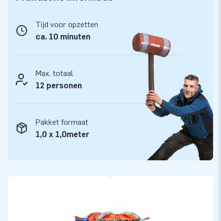
handleiding. Kortom: alles compleet voor een mooie beleving.
Tijd voor opzetten
JB gaat voor kwaliteit
ca. 10 minuten
JB kussens zijn op meerdere punten verstevigd en
meervoudig gestikt en zijn gemaakt van sterk, hoge kwaliteit
PVC. Ze zijn daardoor duurzaam en ook nog eens eenvoudig
Max. totaal
schoon te houden. Op dit Multiplay springkasteel krijg je maar
12 personen
liefst 5 jaar garantie. Hierdoor lever jij met dit product
jarenlang optimaal speelplezier.
Pakket formaat
Koop de Multiplay XL Brandweer en bezorg jouw klanten de
1,0 x 1,0meter
dag van hun leven!
Kies voor JB, net als 15.000 andere klanten
JB laat al meer dan 15 jaar mensen wereldwijd een gat in de
lucht springen. Ja, vaak letterlijk. Ons team van designers,
ontwikkelaars en logistiek medewerkers leveren unieke
opblaasattracties op grootse wijze! Klanten zijn bovendien