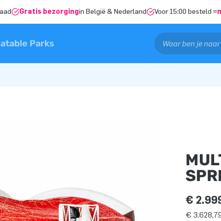
raad
Gratis bezorging
in België & Nederland
Voor 15:00 besteld =
latable Parks
MUL
SPR
€ 2.99
€ 3.628,79