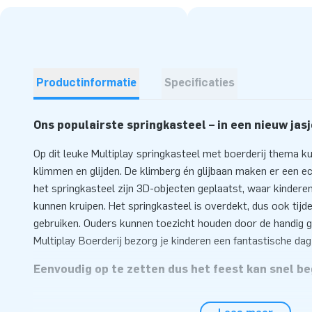
Productinformatie
Specificaties
Ons populairste springkasteel – in een nieuw jasj
Op dit leuke Multiplay springkasteel met boerderij thema k
klimmen en glijden. De klimberg én glijbaan maken er een ec
het springkasteel zijn 3D-objecten geplaatst, waar kinder
kunnen kruipen. Het springkasteel is overdekt, dus ook tijd
gebruiken. Ouders kunnen toezicht houden door de handig g
Multiplay Boerderij bezorg je kinderen een fantastische dag
Eenvoudig op te zetten dus het feest kan snel b
Zet de Multiplay met boerderij thema gemakkelijk binnen 1