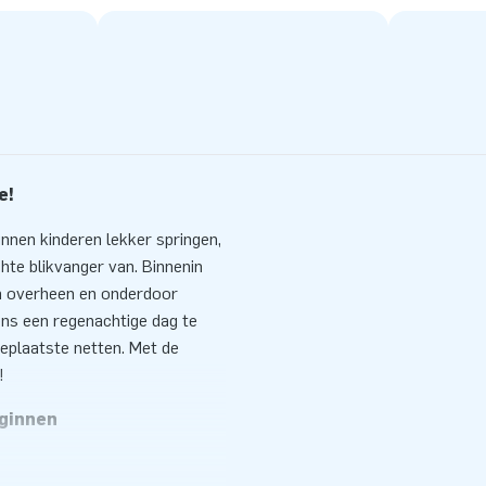
e!
unnen kinderen lekker springen,
hte blikvanger van. Binnenin
en overheen en onderdoor
ens een regenachtige dag te
eplaatste netten. Met de
!
eginnen
0 minuten op. Bijvoorbeeld