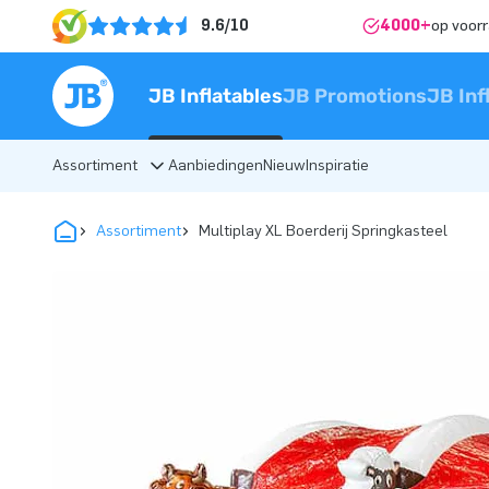
9.6/10
4000+
op voor
JB Inflatables
JB Promotions
JB Inf
Assortiment
Aanbiedingen
Nieuw
Inspiratie
Assortiment
Multiplay XL Boerderij Springkasteel