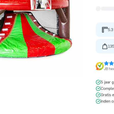
5.3
135
JB hee
5 jaar 
Comple
Gratis 
Indien 