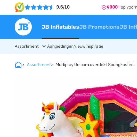
9.6/10
4000+
op voor
JB Inflatables
JB Promotions
JB Inf
Assortiment
Aanbiedingen
Nieuw
Inspiratie
Assortiment
Multiplay Unicorn overdekt Springkasteel