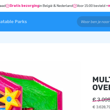
raad
Gratis bezorging
in België & Nederland
Voor 15:00 besteld =
latable Parks
MUL
OVE
€ 3.09
€ 3.628,79