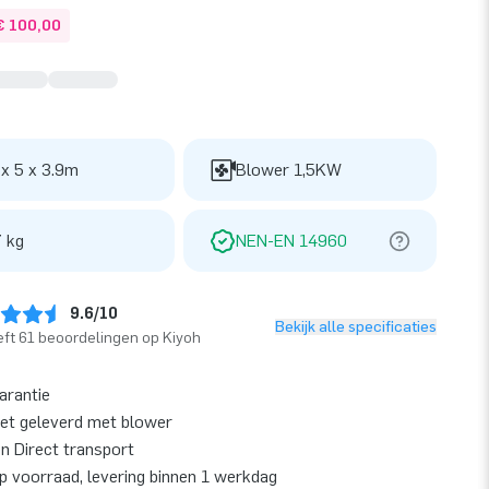
€ 100,00
 x 5 x 3.9m
Blower 1,5KW
 kg
NEN-EN 14960
9.6/10
Bekijk alle specificaties
ft 61 beoordelingen op Kiyoh
garantie
et geleverd met blower
en Direct transport
op voorraad, levering binnen 1 werkdag