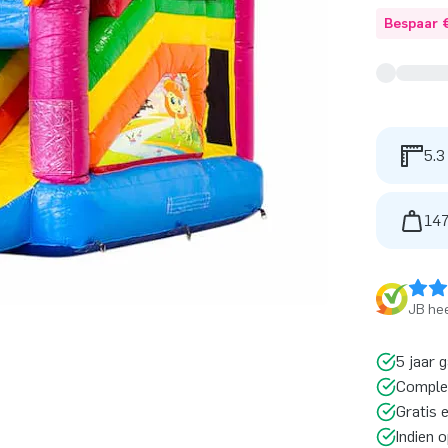
Bespaar 
5.3
147
JB hee
5 jaar 
Comple
Gratis 
Indien 