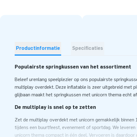
Productinformatie
Specificaties
Populairste springkussen van het assortiment
Beleef urenlang speelplezier op ons populairste springkuss
multiplay overdekt. Deze inflatable is zeer uitgebreid met p
glijbaan maakt het springkussen met unicorn thema echt af
De multiplay is snel op te zetten
Zet de multiplay overdekt met unicorn gemakkelijk binnen 
tijdens een buurtfeest, evenement of sportdag. We leveren
unicorn thema compact in één deel. Vervoeren is daardoor g