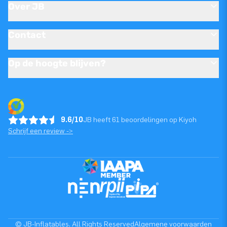
Over JB
Contact
Op de hoogte blijven?
9.6/10
JB heeft 61 beoordelingen op Kiyoh
Schrijf een review ->
© JB-Inflatables. All Rights Reserved
Algemene voorwaarden