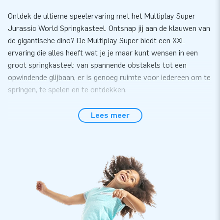
Ontdek de ultieme speelervaring met het Multiplay Super
Jurassic World Springkasteel. Ontsnap jij aan de klauwen van
de gigantische dino? De Multiplay Super biedt een XXL
ervaring die alles heeft wat je je maar kunt wensen in een
groot springkasteel: van spannende obstakels tot een
opwindende glijbaan, er is genoeg ruimte voor iedereen om te
springen, te spelen en te ontdekken.
Ervaar het avontuur met de Multiplay Super in
Lees meer
Jurassic World thema
Het thema Jurassic World zorgt ervoor dat dit springkasteel
een echte blikvanger is op elk evenement, waarbij kinderen
gegarandeerd urenlang vermaak vinden in deze levendige en
dynamische setting. Elk Multiplay Super Springkasteel wordt
compleet geleverd met blower, verankeringsmaterialen, en
een logboek, inclusief een certificaat dat de kwaliteit en
veiligheid van het luchtkussen garandeert. Of je nu kiest voor