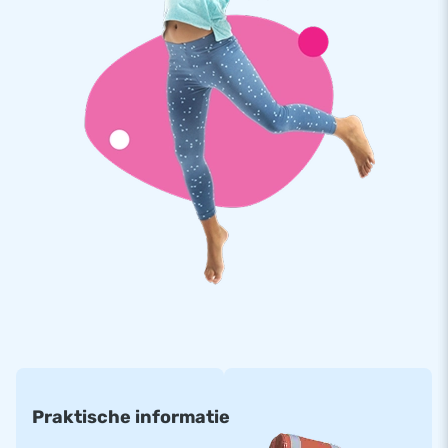
verhuur of voor eigen gebruik, de Multiplay Super Jurassic
World garandeert een onvergetelijke ervaring voor iedereen.
Bestel bij dé springkastelenfabrikant: JB
Inflatables
Bij JB staan we voor de hoogste service en kwaliteit. Zo heb
je jarenlang plezier van een luchtkussen! Uitstekende service
staat bij ons voorop, daarom hebben wij een inhouse
reparatie service en kunt je met alle vragen bij ons terecht.
Door een mega voorraad van ruim 3000 luchtkussens is er
altijd genoeg keuze én kun je genieten van snelle levering!
Praktische informatie