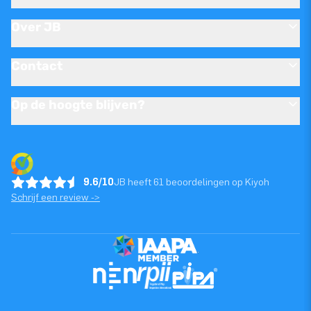
Over JB
Contact
Op de hoogte blijven?
9.6/10
JB heeft 61 beoordelingen op Kiyoh
Schrijf een review ->