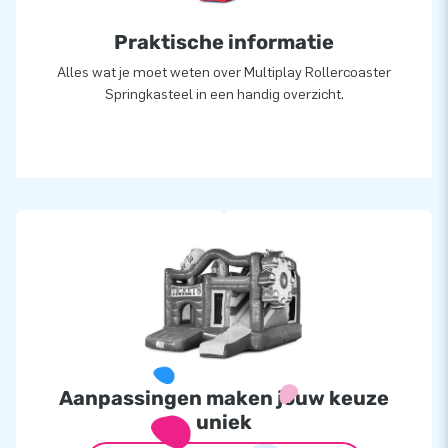
duurzaam achtbaan springkasteel waar jouw klanten
jarenlang plezier van hebben. Kies voor het Multiplay
Praktische informatie
Rollercoaster springkasteel en breid jouw assortiment uit
Alles wat je moet weten over Multiplay Rollercoaster
met een attractie die gegarandeerd de aandacht trekt.
Springkasteel in een handig overzicht.
Aanpassingen maken jouw keuze
uniek