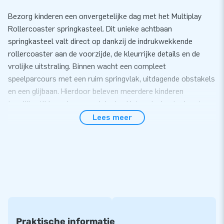
Bezorg kinderen een onvergetelijke dag met het Multiplay
Rollercoaster springkasteel. Dit unieke achtbaan
springkasteel valt direct op dankzij de indrukwekkende
rollercoaster aan de voorzijde, de kleurrijke details en de
vrolijke uitstraling. Binnen wacht een compleet
speelparcours met een ruim springvlak, uitdagende obstakels
en een glijbaan. Hierdoor beleven meerdere kinderen
tegelijkertijd urenlang speelplezier. Het springkasteel met
glijbaan is perfect voor verhuurbedrijven, evenementen,
Lees meer
scholen, campings en recreatieparken die op zoek zijn naar
een opvallende en veelzijdige attractie.
Een springkasteel met glijbaan voor iedere
gelegenheid
Het Multiplay Rollercoaster springkasteel biedt veel meer
dan alleen springen. Dankzij de combinatie van verschillende
speelelementen blijven kinderen actief en uitgedaagd, terwijl
Praktische informatie