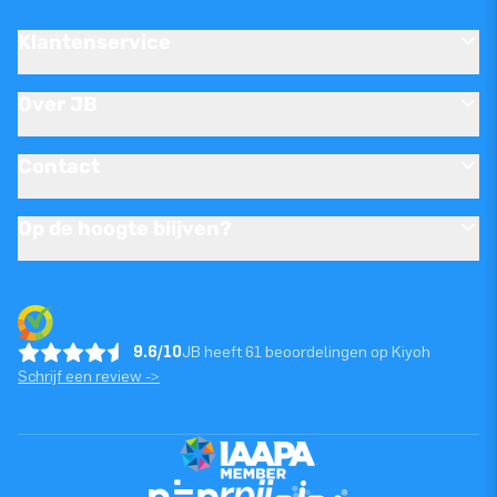
Klantenservice
Over JB
Contact
Op de hoogte blijven?
9.6/10
JB heeft 61 beoordelingen op Kiyoh
Schrijf een review ->