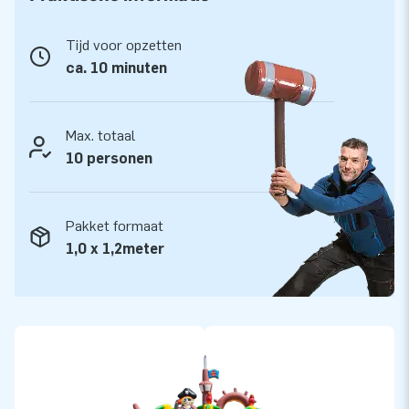
Kwaliteit en Garantie
Tijd voor opzetten
JB kussens zijn op meerdere punten verstevigd en
ca. 10 minuten
meervoudig gestikt en zijn gemaakt van sterk, hoge kwaliteit
PVC. Ze zijn daardoor duurzaam en eenvoudig schoon te
houden. Het Multiplay springkasteel wordt tevens door JB
Max. totaal
geleverd met 5 jaar garantie. Hierdoor lever jij met dit
10 personen
product jarenlang optimaal speelplezier.
Koop de Multiplay L Piratenboot en bezorg jouw klanten een
Pakket formaat
onvergetelijke dag!
1,0 x 1,2meter
Meer dan 15.000 klanten kozen ook voor JB
JB laat al meer dan 15 jaar mensen wereldwijd een gat in de
lucht springen. Vaak letterlijk. Ons team van designers,
ontwikkelaars en logistiek medewerkers leveren unieke
opblaasattracties op grootse wijze! Klanten zijn verzekerd
van onze professionele service en levering. Zij noemen ons