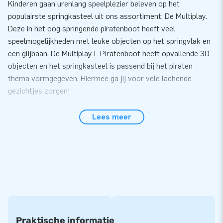
Kinderen gaan urenlang speelplezier beleven op het
populairste springkasteel uit ons assortiment: De Multiplay.
Deze in het oog springende piratenboot heeft veel
speelmogelijkheden met leuke objecten op het springvlak en
een glijbaan. De Multiplay L Piratenboot heeft opvallende 3D
objecten en het springkasteel is passend bij het piraten
thema vormgegeven. Hiermee ga jij voor vele lachende
gezichtjes zorgen!
JB Service
Lees meer
Zet de Multiplay L Piratenboot gemakkelijk binnen 10 minuten
op. Bijvoorbeeld tijdens een buurtfeest, evenement of een
sportdag. Het Multiplay springkasteel wordt compact in één
deel geleverd en is daardoor gemakkelijk te transporteren.
De inflatable wordt geleverd inclusief blower,
verankeringsmateriaal, transportzak, en een duidelijke
handleiding. Zo heb jij alles compleet voor een mooie
beleving.
Praktische informatie