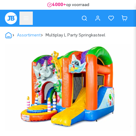
4000+
op voorraad
Assortiment
Multiplay L Party Springkasteel