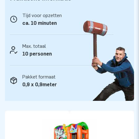
JB staat voor kwaliteit
JB kussens zijn op meerdere punten verstevigd en
Tijd voor opzetten
meervoudig gestikt en zijn gemaakt van sterk, hoge kwaliteit
ca. 10 minuten
PVC. Ze zijn daardoor duurzaam en eenvoudig schoon te
houden. Het Multiplay springkasteel krijg je geleverd met 5
jaar garantie. Hierdoor lever jij met dit product jarenlang
Max. totaal
optimaal speelplezier.
10 personen
Koop de Multiplay L Party en bezorg jouw klanten de dag van
hun leven!
Pakket formaat
0,9 x 0,9meter
Meer dan 15.000 klanten kozen ook voor JB
JB laat al meer dan 15 jaar mensen wereldwijd een gat in de
lucht springen. Vaak letterlijk. Ons team van designers,
ontwikkelaars en logistiek medewerkers leveren unieke
opblaasattracties op grootse wijze! Klanten zijn verzekerd
van onze professionele service en levering. Zij noemen ons
ook wel ‘creators of greatness’.