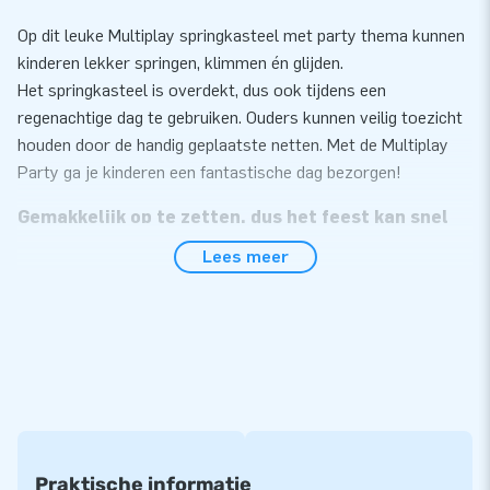
Op dit leuke Multiplay springkasteel met party thema kunnen
kinderen lekker springen, klimmen én glijden.
Het springkasteel is overdekt, dus ook tijdens een
regenachtige dag te gebruiken. Ouders kunnen veilig toezicht
houden door de handig geplaatste netten. Met de Multiplay
Party ga je kinderen een fantastische dag bezorgen!
Gemakkelijk op te zetten, dus het feest kan snel
beginnen
Lees meer
Zet de Multiplay met party thema gemakkelijk binnen 10
minuten op. Bijvoorbeeld tijdens een buurtfeest, evenement
of verjaardag. De Multiplay L wordt compact in één deel
geleverd en is daardoor gemakkelijk te vervoeren. We leveren
de inflatable inclusief blower, verankeringsmateriaal,
transportzak en een duidelijke handleiding. Zo heb je dus alles
compleet voor een mooie beleving.
Praktische informatie