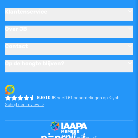
Klantenservice
Over JB
Contact
Op de hoogte blijven?
9.6/10
JB heeft 61 beoordelingen op Kiyoh
Schrijf een review ->