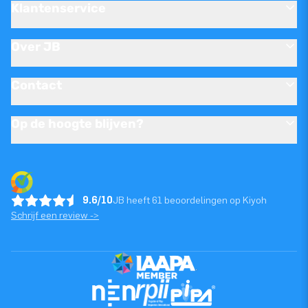
Klantenservice
Over JB
Contact
Op de hoogte blijven?
9.6/10
JB heeft 61 beoordelingen op Kiyoh
Schrijf een review ->