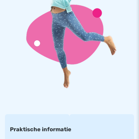
kwaliteit kleurvast PVC. Ze gaan lang mee en zijn eenvoudig
schoon te houden. Deze multiplay overdekt leveren we zoals
altijd met 5 jaar garantie. Hierdoor lever jij met dit product
jarenlang optimaal speelplezier.
Koop deze unieke multiplay overdekt met kasteel thema en
bezorg jouw klanten de dag van hun leven!
Kies jij net als meer dan 15.000 klanten ook voor
JB?
We bewijzen graag waarom onze klanten ons ‘creators of
greatness’ noemen. Omdat JB al meer dan 15 jaar mensen
wereldwijd een gat in de lucht laat springen. Ons team van
designers, ontwikkelaars en logistiek medewerkers biedt
unieke opblaasattracties op grootse wijze! Ervaar zelf onze
professionele service en levering.
Praktische informatie