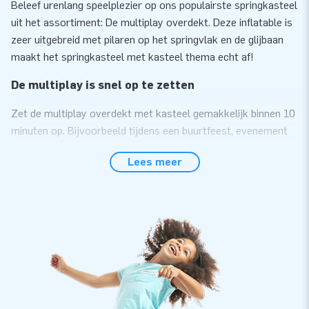
Beleef urenlang speelplezier op ons populairste springkasteel
uit het assortiment: De multiplay overdekt. Deze inflatable is
zeer uitgebreid met pilaren op het springvlak en de glijbaan
maakt het springkasteel met kasteel thema echt af!
De multiplay is snel op te zetten
Zet de multiplay overdekt met kasteel gemakkelijk binnen 10
minuten op. Bijvoorbeeld tijdens een buurtfeest, evenement
of sportdag. We leveren de multiplay overdekt met
Lees meer
kasteel thema compact in één deel. Vervoeren is daardoor
gemakkelijk. Deze inflatable bieden we compleet aan, inclusief
blower, verankeringsmateriaal, transportzak en een duidelijke
handleiding. Je bent dus in één keer klaar voor een mooie
beleving.
Kwaliteit met 5 jaar garantie
Doordat JB kussens op meerdere punten verstevigd en
meervoudig gestikt zijn, kun je vertrouwen op sterk hoge