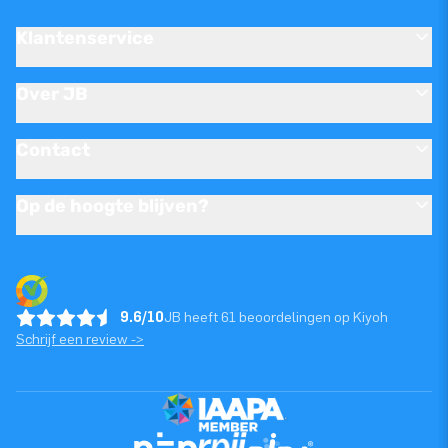
Klantenservice
Over JB
Contact
Op de hoogte blijven?
9.6/10
JB heeft 61 beoordelingen op Kiyoh
Schrijf een review ->