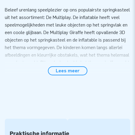
Beleef urenlang speelplezier op ons populairste springkasteel
uit het assortiment: De Multiplay. De inflatable heeft veel
speelmogelijkheden met leuke objecten op het springvlak en
een coole glijbaan. De Multiplay Giraffe heeft opvallende 3D
objecten op het springkasteel en de inflatable is passend bij
het thema vormgegeven. De kinderen komen langs allerlei
afbeeldingen en kleurrijke obstakels, wat het thema helemaal
compleet maakt. Dit springkasteel in het thema giraffe maakt
het feest van jouw klant helemaal compleet!
Lees meer
Gemak en Service
Zet de Multiplay met giraffe thema gemakkelijk binnen 10
minuten op. Bijvoorbeeld tijdens een buurtfeest, evenement
of sportdag. Het Multiplay springkasteel wordt compact in
één deel geleverd en is daardoor gemakkelijk te
transporteren. De inflatable wordt geleverd inclusief blower,
verankeringsmateriaal, transportzak, en een duidelijke
Praktische informatie