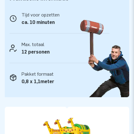
handleiding. Alles compleet voor een mooie beleving.
Tijd voor opzetten
Kwaliteit en Garantie
ca. 10 minuten
JB kussens zijn op meerdere punten verstevigd en
meervoudig gestikt en zijn gemaakt van sterk, hoge kwaliteit
PVC. Ze zijn daardoor duurzaam en eenvoudig schoon te
Max. totaal
houden. Het Multiplay springkasteel wordt tevens door JB
12 personen
geleverd met 5 jaar garantie. Hierdoor lever jij met dit
product jarenlang optimaal speelplezier.
Pakket formaat
Koop de Multiplay Giraffe en bezorg jouw klanten de dag van
0,8 x 1,1meter
hun leven!
Meer dan 15.000 klanten kozen ook voor JB
JB laat al meer dan 15 jaar mensen wereldwijd een gat in de
lucht springen. Vaak letterlijk. Ons team van designers,
ontwikkelaars en logistiek medewerkers leveren unieke
opblaasattracties op grootse wijze! Klanten zijn verzekerd