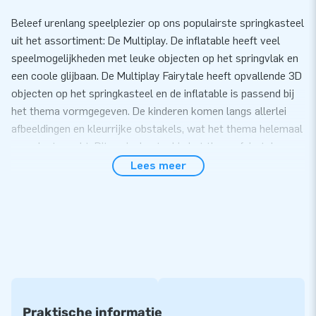
Beleef urenlang speelplezier op ons populairste springkasteel
uit het assortiment: De Multiplay. De inflatable heeft veel
speelmogelijkheden met leuke objecten op het springvlak en
een coole glijbaan. De Multiplay Fairytale heeft opvallende 3D
objecten op het springkasteel en de inflatable is passend bij
het thema vormgegeven. De kinderen komen langs allerlei
afbeeldingen en kleurrijke obstakels, wat het thema helemaal
compleet maakt. Dit springkasteel in het thema fairytale
maakt het feest van jouw klant helemaal compleet!
Lees meer
Gemak en Service
Zet de Multiplay met fairytale thema gemakkelijk binnen 10
minuten op. Bijvoorbeeld tijdens een buurtfeest, evenement
of sportdag. Het Multiplay springkasteel wordt compact in
één deel geleverd en is daardoor gemakkelijk te
transporteren. De inflatable wordt geleverd inclusief blower,
verankeringsmateriaal, transportzak, en een duidelijke
Praktische informatie