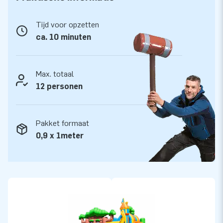
handleiding. Alles compleet voor een mooie beleving.
Tijd voor opzetten
Kwaliteit en Garantie
ca. 10 minuten
JB kussens zijn op meerdere punten verstevigd en
meervoudig gestikt en zijn gemaakt van sterk, hoge kwaliteit
PVC. Ze zijn daardoor duurzaam en eenvoudig schoon te
Max. totaal
houden. Het Multiplay springkasteel wordt tevens door JB
12 personen
geleverd met 5 jaar garantie. Hierdoor lever jij met dit
product jarenlang optimaal speelplezier.
Pakket formaat
Koop de Multiplay Fairytale en bezorg jouw klanten de dag
0,9 x 1meter
van hun leven!
Meer dan 15.000 klanten kozen ook voor JB
JB laat al meer dan 15 jaar mensen wereldwijd een gat in de
lucht springen. Vaak letterlijk. Ons team van designers,
ontwikkelaars en logistiek medewerkers leveren unieke
opblaasattracties op grootse wijze! Klanten zijn verzekerd