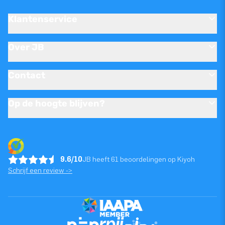
Klantenservice
Over JB
Contact
Op de hoogte blijven?
9.6/10
JB heeft 61 beoordelingen op Kiyoh
Schrijf een review ->