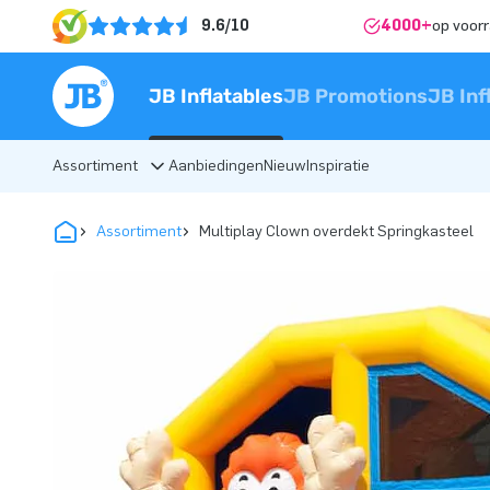
9.6/10
4000+
op voor
JB Inflatables
JB Promotions
JB Inf
Assortiment
Aanbiedingen
Nieuw
Inspiratie
Assortiment
Multiplay Clown overdekt Springkasteel