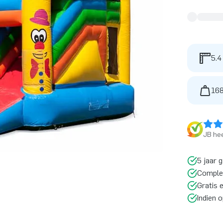
5.4
168
JB hee
5 jaar 
Comple
Gratis 
Indien 