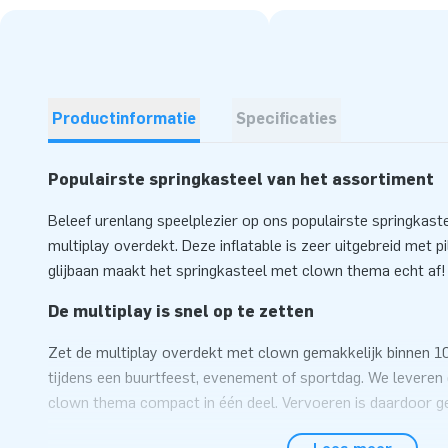
Productinformatie
Specificaties
Populairste springkasteel van het assortiment
Beleef urenlang speelplezier op ons populairste springkaste
multiplay overdekt. Deze inflatable is zeer uitgebreid met p
glijbaan maakt het springkasteel met clown thema echt af!
De multiplay is snel op te zetten
Zet de multiplay overdekt met clown gemakkelijk binnen 10
tijdens een buurtfeest, evenement of sportdag. We leveren
clown thema compact in één deel. Vervoeren is daardoor ge
bieden we compleet aan, inclusief blower, verankeringsmate