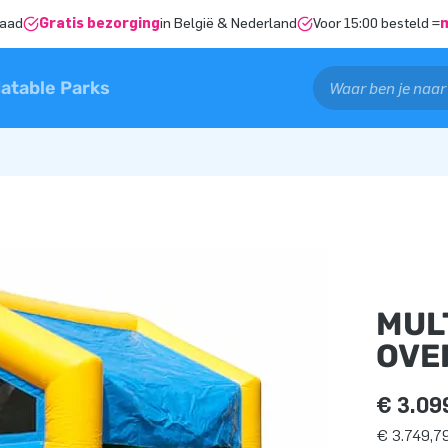
raad
Gratis bezorging
in België & Nederland
Voor 15:00 besteld =
latable Parks
MUL
OVE
€ 3.09
€ 3.749,79