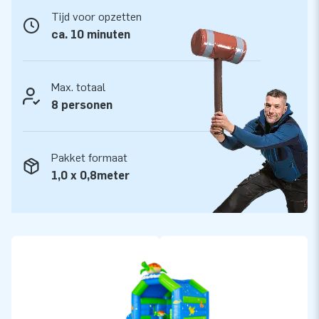
JB laat al meer dan 15 jaar mensen wereldwijd een gat in de
Tijd voor opzetten
lucht springen. Vaak letterlijk. Ons team van designers,
ca. 10 minuten
ontwikkelaars en logistiek medewerkers leveren unieke
opblaasattracties op grootse wijze! Klanten zijn verzekerd
van onze professionele service en levering. Zij noemen ons
Max. totaal
ook wel creators of greatness.
8 personen
Pakket formaat
1,0 x 0,8meter