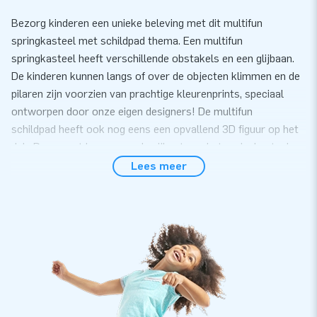
Bezorg kinderen een unieke beleving met dit multifun
springkasteel met schildpad thema. Een multifun
springkasteel heeft verschillende obstakels en een glijbaan.
De kinderen kunnen langs of over de objecten klimmen en de
pilaren zijn voorzien van prachtige kleurenprints, speciaal
ontworpen door onze eigen designers! De multifun
schildpad heeft ook nog eens een opvallend 3D figuur op het
dak. Daarnaast kan er aan de zijkant van het springkasteel
gegleden worden voor extra veel speelplezier! Zowel jonge
Lees meer
als oudere kinderen kunnen zich prima vermaken op dit
schildpad springkasteel. Voor iedereen een leuke belevenis.
Gemak en Service
Zet de multifun met schildpad thema gemakkelijk binnen 10
minuten op. Bijvoorbeeld tijdens een themafeest,
schoolactiviteiten of buurtbarbecues. Het multifun
springkasteel wordt compact in één deel geleverd en is