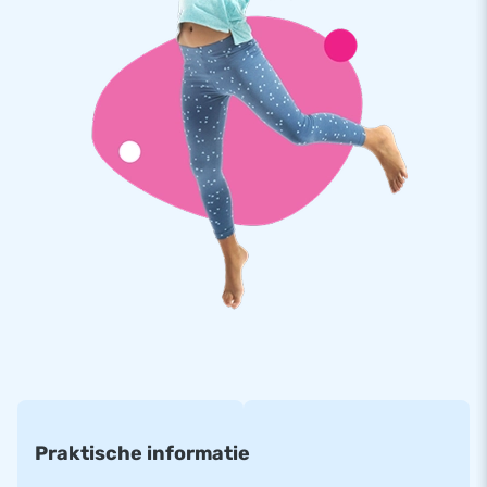
daardoor gemakkelijk te transporteren. De inflatable wordt
geleverd inclusief blower, verankeringsmateriaal,
transportzak, en een duidelijke handleiding. Alles compleet
voor een mooie beleving.
Kwaliteit en Garantie
JB kussens zijn op meerdere punten verstevigd en
meervoudig gestikt en zijn gemaakt van sterk, hoge kwaliteit
PVC. Ze zijn daardoor duurzaam en eenvoudig schoon te
houden. Het multifun springkasteel wordt tevens door JB
geleverd met 5 jaar garantie. Hierdoor lever jij met dit
product jarenlang optimaal speelplezier.
Koop dit unieke multifun springkasteel met schildpad thema
en bezorg jouw klanten de dag van hun leven!
Meer dan 15.000 klanten kozen ook voor JB
Praktische informatie