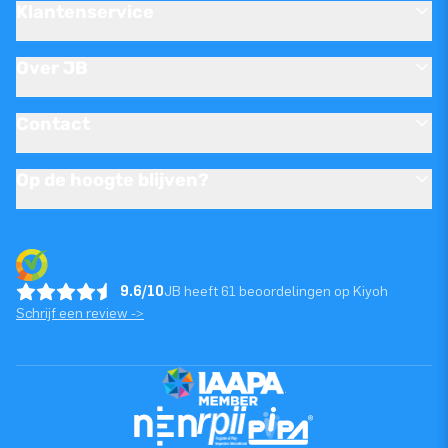
Klantenservice
Over JB
Contact
Op de hoogte blijven?
9.6/10
JB heeft 61 beoordelingen op Kiyoh
Schrijf een review ->