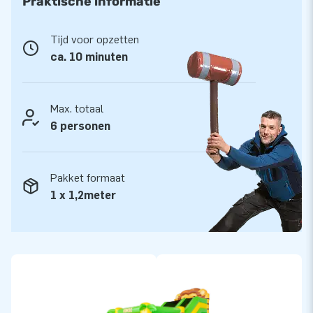
Praktische informatie
Springkasteel zorgt namelijk voor urenlang speelplezier.
Samen met je vriendjes en vriendinnetjes kun je urenlang
Tijd voor opzetten
glijden, springen en spelen. Ga helemaal op in de leuke
ca. 10 minuten
thema's van deze mooie en professionele luchtkussens. Welk
thema vind jij het leukst?
Max. totaal
Op zoek naar een Opblaasbaar Springkasteel met
6 personen
grote Glijbaan? Bestel een Multi Slide Special!
Een professioneel Springkasteel met glijbaan kopen, kan bij
Pakket formaat
JB Inflatables makkelijk en snel. Wil je online je opblaasbare
1 x 1,2meter
Multi Slide springkasteel bestellen, dan voeg je je favoriete
Multi Slide attractie toe aan je winkelmandje en reken je
direct af. Binnen een paar dagen ontvang jij je opblaasbare
Multi Slide al! Zo kan je zelfs last-minute een inflatable
bestellen en heb je ‘m toch op tijd in huis. Alle opblaasbare
Multi Slide luchtkussens worden met blower geleverd en er
zit 5 jaar garantie op. Dus koop snel een Springkasteel met