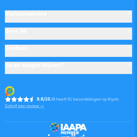
Klantenservice
Over JB
Contact
Op de hoogte blijven?
9.6/10
JB heeft 61 beoordelingen op Kiyoh
Schrijf een review ->