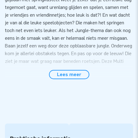
tegemoet gaat, want urenlang glijden en spelen, samen met
je vriendjes en vriendinnetjes; hoe leuk is dat?! En wat dacht
je van al die leuke speelobjecten? Die maken het springen
toch net even iets leuker. Als het Jungle-thema dan ook nog
eens in de smaak valt, kan er helemaal niets meer misgaan.
Baan jezelf een weg door deze opblaasbare jungle. Onderweg
kom je allerlei obstakels tegen. En pas op voor de leeuw! Die
ziet je maar wat graag naar beneden roetsjen. Deze Multi
Slide Jungle werkt als een magneet voor kinderen en is
Lees meer
daarom een toevoeging voor elk evenement.
Wees er snel bij want op=op!
Koop een Multi Slide Springkasteel voor kinderen
bij JB Inflatables
Een opblaasbare Multi Slide kopen bij JB Inflatables is geen
gek idee. Want deze opblaas glijbaan met springkasteel is de
perfecte attractie voor elk evenement. Een Multi Slide