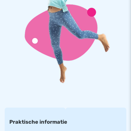
De Mini Splash Bounce wordt geleverd met een
opblaasbaar badje. Een luchtdicht badje is los aan te kopen
voor een meerprijs van €200 excl. BTW
Praktische informatie