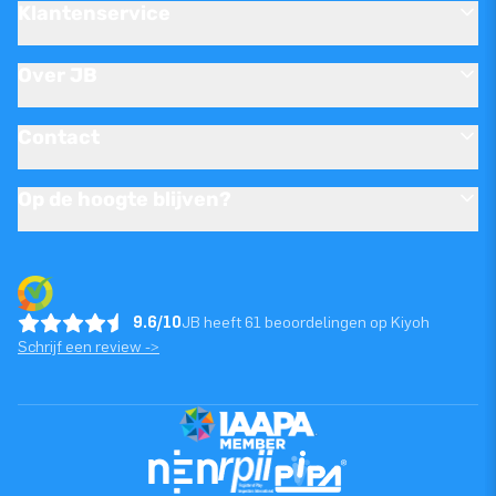
Klantenservice
Over JB
Contact
Op de hoogte blijven?
9.6/10
JB heeft 61 beoordelingen op Kiyoh
Schrijf een review ->