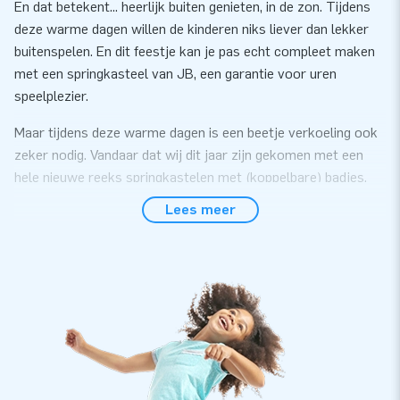
En dat betekent... heerlijk buiten genieten, in de zon. Tijdens
deze warme dagen willen de kinderen niks liever dan lekker
buitenspelen. En dit feestje kan je pas echt compleet maken
met een springkasteel van JB, een garantie voor uren
speelplezier.
Maar tijdens deze warme dagen is een beetje verkoeling ook
zeker nodig. Vandaar dat wij dit jaar zijn gekomen met een
hele nieuwe reeks springkastelen met (koppelbare) badjes.
Onmisbaar en een verbreding van jouw assortiment! Al deze
Lees meer
springkastelen zijn voorzien van een certificaat voor gebruik
met water en ook ballenbakballen.
Dus mocht het nou eens een dagje regenen, dan kan je het
springkasteel ook binnen neerzetten en gebruiken met
ballenbakballen (of zonder badje). Wees er snel bij, want de
zomer staat voor de deur!
Afmeting zonder bad: 2,3 m × 3,6 m × 3,6 m