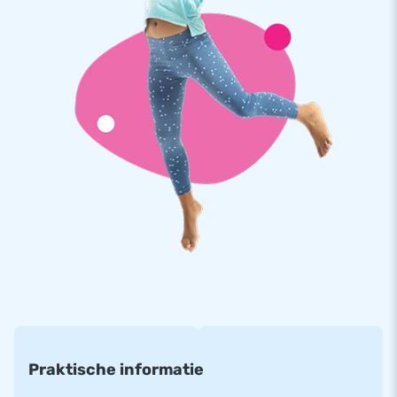
handleiding. Alles compleet voor een mooie beleving.
Kwaliteit en Garantie
JB springkastelen zijn op meerdere punten verstevigd en
meervoudig gestikt en zijn gemaakt van sterk, hoge kwaliteit
PVC. Ze zijn daardoor duurzaam en eenvoudig schoon te
houden. Het mini springkasteel wordt tevens door JB
geleverd met 5 jaar garantie. Hierdoor lever jij met dit
product jarenlang optimaal speelplezier.
Koop dit unieke mini springkasteel met prinses thema en
bezorg jouw klanten de dag van hun leven!
Meer dan 15.000 klanten kozen ook voor JB
JB laat al meer dan 15 jaar mensen wereldwijd een gat in de
lucht springen. Vaak letterlijk. Ons team van designers,
ontwikkelaars en logistiek medewerkers leveren unieke
Praktische informatie
opblaasattracties op grootse wijze! Klanten zijn verzekerd