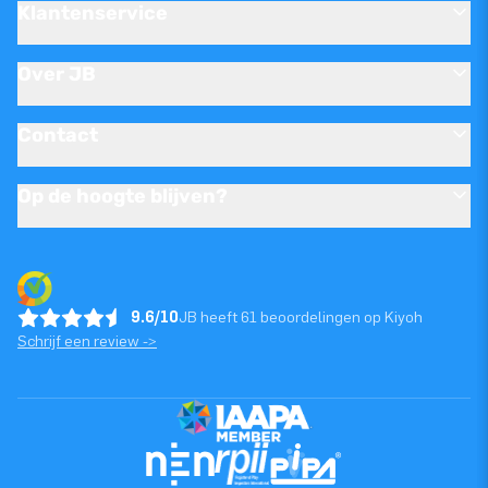
Klantenservice
Over JB
Contact
Op de hoogte blijven?
9.6/10
JB heeft 61 beoordelingen op Kiyoh
Schrijf een review ->