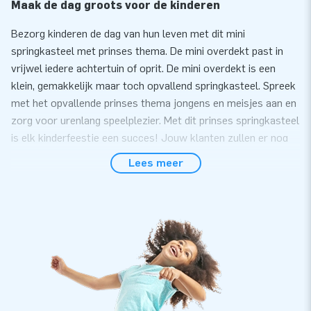
Maak de dag groots voor de kinderen
Bezorg kinderen de dag van hun leven met dit mini
springkasteel met prinses thema. De mini overdekt past in
vrijwel iedere achtertuin of oprit. De mini overdekt is een
klein, gemakkelijk maar toch opvallend springkasteel. Spreek
met het opvallende prinses thema jongens en meisjes aan en
zorg voor urenlang speelplezier. Met dit prinses springkasteel
is elk kinderfeestje een succes! Jouw klanten zullen er nog
lang over napraten.
Lees meer
Gemak en Service
Zet het mini springkasteel met prinses thema gemakkelijk
binnen 10 minuten op. Bijvoorbeeld tijdens een kinderfeestje
of buurtfeest. Het mini springkasteel wordt compact in één
deel geleverd en is daardoor gemakkelijk te transporteren.
De inflatable wordt geleverd inclusief blower,
verankeringsmateriaal, transportzak, en een duidelijke